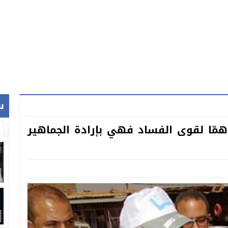
س
ا همّا لقوى الفساد فهي بإرادة الجماهير