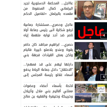
عاااجل… المحكمة الدستورية تجرد
البرلماني كمال المحفوظ من
مقعده بالبرلمان =تفاصيل الحكم
3
حصرية=
عااجل وحصري…مستشارة جماعية
ترفع شكاية الى رئيس جماعة أولا
ناصر ضد أحد نوابه متهمة إياه
4
بشتمها والسلطة المحلية تدخل
حصري… ابراهيم مجاهد كان حاضر
على خط هذه الواقعة
بقوة وعندو بلاصتو كبيرة فالبام
ولكن بعض القيادات فجهة بني
5
ملال على رأسهم براكات خرجو
دارتها ليهم على قد فمهم!…
خاوي الوفاض من المؤتمر وماشدو
“الاحتقان” داخل جماعة الرباط يدفع
حتى منصب كبير اللهم العضوية
أسماء غلالو رئيسة المجلس إلى
فالمجلس الوطني
6
الاستقالة
لائحة بأسماء أعضاء وعضوات
ممثلي أقاليم بني ملال وأزيلال
وخريبكة وخنيفرة والفقيه بن صالح
7
بمجلس الجهة (اللائحة)