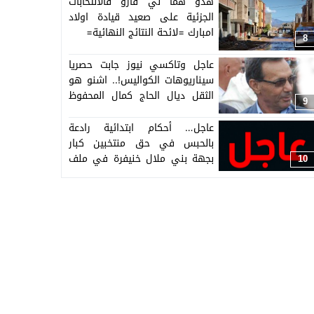
هدو هما لي فازو فالانتخابات
الجزئية على صعيد قيادة اولاد
امبارك =لائحة النتائج النهائية=
8
عاجل وتاكسي نيوز جابت حصريا
سيناريوهات الكواليس!.. اشنو هو
الثقل ديال الحاج كمال المحفوظ
9
الدينامو السابق لحزب الوردة لي
مشا لو المقعد البرلماني وشكون
عاجل… أحكام ابتدائية رادعة
غادي يتنافس فالانتخابات الجزئية
بالحبس في حق منتخبين كبار
على هد المقعد لي فقدو حزب
بجهة بني ملال خنيفرة في ملف
10
الأحرار بإقليم الفقيه بن صالح!
“ساخن”