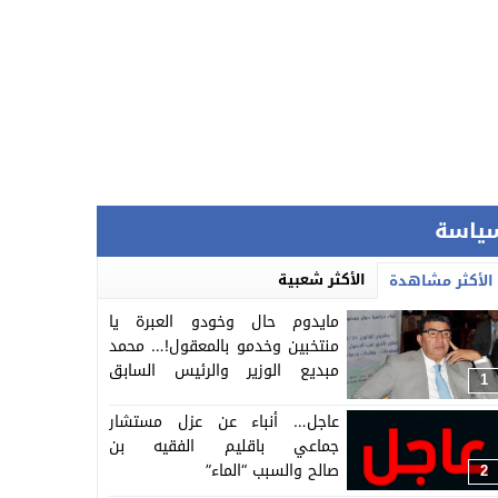
ياسة
الأكثر شعبية
الأكثر مشاهدة
مايدوم حال وخودو العبرة يا
منتخبين وخدمو بالمعقول!… محمد
مبديع الوزير والرئيس السابق
1
لجماعة الفقيه بن صالح حددو لو
اول جلسة للمحاكمة ديالو بتهم
عاجل… أنباء عن عزل مستشار
ثقيلة
جماعي باقليم الفقيه بن
صالح والسبب “الماء”
2