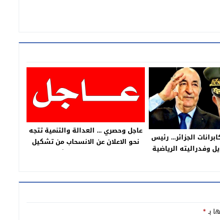
عاجل وحصري … العدالة والتنمية تتجه
برانات الجزائر… رئيس
نحو الاعلان عن الانسحاب من تشكيل
ل وفدراليته الرياضية
الحكومة وهاعلاش
تحر.يض على مهاجمة
غرب =بلاغ=
ها بـ
*