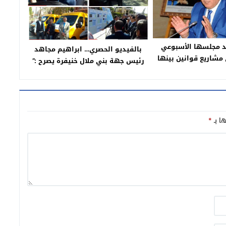
د مجلسها الأسبوعي
بالفيديو الحصري… ابراهيم مجاهد
مشاريع قوانين بينها
رئيس جهة بني ملال خنيفرة يصرح :”
 على القيمة المضافة
نهدف من توزيع حافلات النقل
(بلاغ)
المدرسي للحد من الهدر المدرسي
لاسيما بالعالم القروي”
ها بـ
*