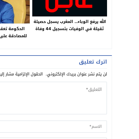
الله يرفع الوباء… المغرب يسجل حصيلة
ثقيلة في الوفيات بتسجيل 44 وفاة
الحكومة تعق
انخفاض في الاصابات بتسجيل 1422
للمصادقة على 
اصابة و1877 حالة شفاء وجهة بني
قانون الضريبة
ملال خنيفرة تسجل 133 اصابة و4
وفيات
اترك تعليق
لن يتم نشر عنوان بريدك الإلكتروني.
الحقول الإلزامية مشار إلي