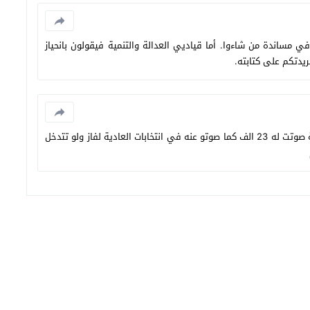
ي مساندة من شاءوا. أما قياديي العدالة والتنمية فيقولون بانحياز
ريدتكم على كتابته.
البام جاب 16 الف صوت وفاز ، لو أن العدالة صوتت له 23 الف كما صوتو عنه في انتخابات العادية لفاز ولو تتدخل