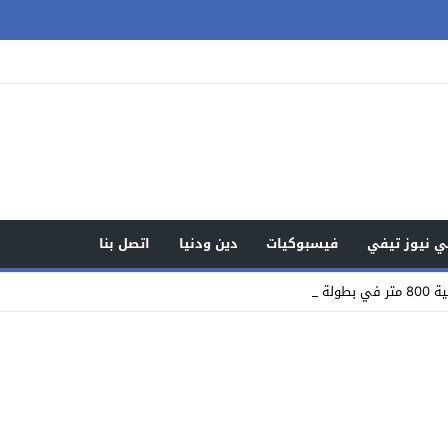
 نيوز تيفي
فيسبوكيات
دين ودنيا
اتصل بنا
قل _