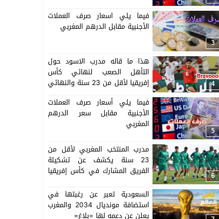
فيما يلي اسعار صرف العملات
الأجنبية مقابل الدرهم المغربي
3
هذا ما قاله مدرب الاسود حول
التأهل الصعب لنهائي كأس
إفريقيا لأقل من 23 سنة والنهائي
4
سيجمع المغرب ومصر
فيما يلي أسعار صرف العملات
الأجنبية مقابل سعر الدرهم
المغربي
5
مدرب المنتخب المغربي لأقل من
23 سنة يكشف عن تشكيلة
الفريق المشارك في كأس إفريقيا
6
المنظمة بالمغرب =اللائحة=
السعودية تعبر عن رغبتها في
استضافة مونديال 2034 والمغرب
يعلن عن دعمه لها =بلاغ=