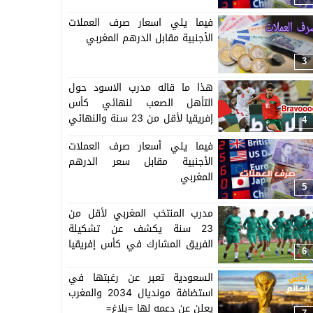
فيما يلي اسعار صرف العملات
الأجنبية مقابل الدرهم المغربي
3
هذا ما قاله مدرب الاسود حول
التأهل الصعب لنهائي كأس
إفريقيا لأقل من 23 سنة والنهائي
4
سيجمع المغرب ومصر
فيما يلي أسعار صرف العملات
الأجنبية مقابل سعر الدرهم
المغربي
5
مدرب المنتخب المغربي لأقل من
23 سنة يكشف عن تشكيلة
الفريق المشارك في كأس إفريقيا
6
المنظمة بالمغرب =اللائحة=
السعودية تعبر عن رغبتها في
استضافة مونديال 2034 والمغرب
يعلن عن دعمه لها =بلاغ=