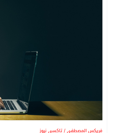
فريكس المصطفى / تاكسي نيوز