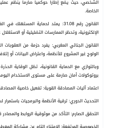
الشخصي، حيث يضع إطارا حوكميا صارما ينظم عمليا
الخاصة.
القانون رقم 31.08: يمتد لحماية المست
الإلكترونية، وتحظر الممارسات التضليلية أو الاستغلال غ
القانون الجنائي المغربي: يفرد حزمة من العقوبات الر
الولوج غير المشروع للأنظمة، واعتراض البيانات أو إتلاف
وبالتوازي مع الحماية القانونية، تظل الوقاية الحذ
بروتوكولات أمان صارمة على مستوى الاستخدام اليوم
اعتماد آليات المصادقة القوية: تفعيل خاصية المصادقة مت
التحديث الدوري: ترقية الأنظمة والبرمجيات باستمرار لسد
التحقق الصارم: التأكد من موثوقية الروابط والمصادر 
الخصوصية المرتفعة: الامتناع التام عن مشاركة المع