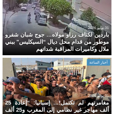
31 يوليو 2026
باردين لكتاف رزاو مولاه… جوج شبان شفرو
موطور من قدام محل ديال “السيكليس” ببني
ملال وكاميرات المراقبة شداتهم
أخبار الساعة
31 يوليو 2026
مغامرتهم لم تكتمل!… إسبانيا: “إعادة 25
ألف مهاجر غير نظامي إلى المغرب و25 ألف