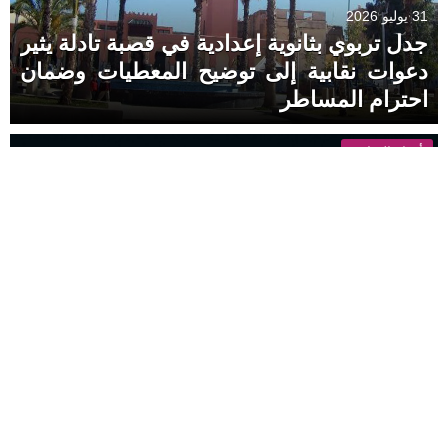
31 يوليو 2026
جدل تربوي بثانوية إعدادية في قصبة تادلة يثير
دعوات نقابية إلى توضيح المعطيات وضمان
احترام المساطر
أخبار الساعة
30 يوليو 2026
عاجل والله يلطف… عوتني العافية شاعلة
بجبال ضواحي تيموليلت
أخبار الساعة