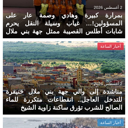
2 أغسطس 2026
بمرارة كبيرة وهادي وصمة عار على
المسؤولين!… غياب وسيلة النقل يحرم
شابات أطلس القصيبة ممثل جهة بني ملال
من خوض نهائي بطولة المغرب وتحقيق انجاز
تاريخي
أخبار الساعة
2 أغسطس 2026
مناشدة إلى والي جهة بني ملال خنيفرة
للتدخل العاجل.. انقطاعات متكررة للماء
الصالح للشرب تؤرق ساكنة زاوية الشيخ
أخبار الساعة