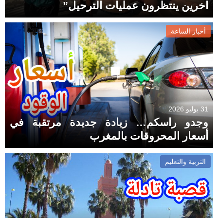
اخرين ينتظرون عمليات الترحيل”
أخبار الساعة
31 يوليو 2026
وجدو راسكم… زيادة جديدة مرتقبة في
أسعار المحروقات بالمغرب
التربية والتعليم