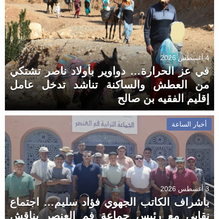
4 أغسطس 2026
في عز الحرارة… دواوير بأولاد ناصر تشتكي
من العطش والساكنة تناشد تدخل عامل
إقليم الفقيه بن صالح
أخبار الساعة
3 أغسطس 2026
باشراف الكاتب الجهوي فؤاد سليم… اجتماع
نقابي مع رئيس جماعة فم العنصر يناقش