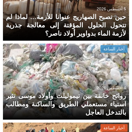
5 أغسطس 2026
حين تصبح الصهاريج عنوانا للأزمة… لماذا لم
تتحول الحلول المؤقتة إلى معالجة جذرية
لأزمة الماء بدواوير أولاد ناصر؟
أخبار الساعة
4 أغسطس 2026
روائح خانقة بين تيموليلت وأولاد موسى تثير
استياء مستعملي الطريق والساكنة ومطالب
بالتدخل العاجل
أخبار الساعة