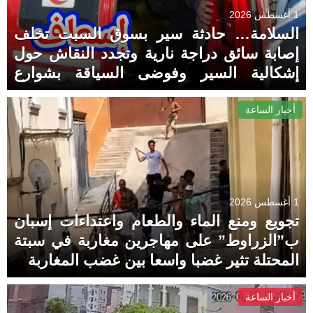
1 أغسطس 2026
السلامة… حادثة سير بسوق السبت تخلف
إصابة سائق دراجة نارية وتجدد النقاش حول
إشكالية السير وفوضى السياقة بشوارع
المدينة
أخبار الساعة
1 أغسطس 2026
تجويع ومنع الماء والطعام واعتداءات إسبان
ب”الزراوط” على مهاجرين مغاربة في سبتة
المحتلة تثير غضبا واسعا بين غضب المغاربة
أخبار الساعة