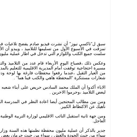
سبق ل”تاكسي نيوز” أن نشرت فيديو صادم يفضح تلاعبات في
تمزقت في الأسبوع الأول من تسليمها للتلاميذ ، ويبدو أن الأ
سلمت جميع الكتب واللوازم التي تدخل في اطار عملية مليو
وعكس ذلك ،فصباح اليوم الأربعاء قام عدد من التلاميذ وال
مسيرة احتجاجية توقفت أمام المديرية الاقليمية للتعليم بالم
شعارات مستنكرة “المحفظة هاهي والكتب فينا هما” .
الاباء أكدوا أن الملك محمد السادس حريص على أبناء شعبه ،
لبعض التلاميذ ،وحرموا الاخرين .
ومن بين مطالب المحتجين أيضا اعادة النظر في المدرسة الم
ناهيك عن الاكتظاظ الكبير.
ومن جهة ثانية استقبل النائب الاقليمي لوزارة التربية الوط
العاجل.
جدير بالذكر أن عملية مليون محفظة نظمتها هذه السنة وزارة 
سواء من حيث الجودة والغش ، سواء من حيث حرمان بعض التل