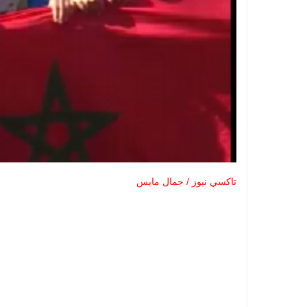
تاكسي نيوز / جمال مايس