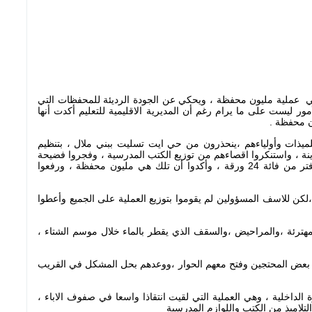
 عملية مليون محفظة ، ويحكي عن الجودة الرديئة للمحفظات التي
مور ليست على ما يرام رغم أن المديرية الاقليمية للتعليم أكدت أنها
ن محفظة .
تلميذات وأولياءهم ،ينحذرون من حي ايت تسليت ببني ملال ، بتنظيم
دينة ، واستنكروا اقصاءهم من توزيع الكتب المدرسية ، وفجروا فضيحة
من العيار الثقيل ،عندما رفعوا محفظات فارغة بها لوحة ودفتر من فائة 24 ورقة ، وأكدوا أن تلك هي مليون محفظة ، ورفعوا
لكن للاسف المسؤولين لم يقوموا بتوزيع العملية على الجميع وأعطوا
هترئة ،والمراحيض ،والسقف الذي يقطر بالماء خلال موسم الشتاء ،
نية بعض المحتجين وفتح معهم الحوار ،ووعدهم بحل المشكل في القريب
الداخلية ، وهي العملية التي لقيت انتقاذا واسعا في صفوف الاباء ،
اميذ من الكتب واللوازم المدرسية