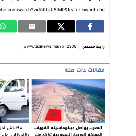
ube.com/watch?v=f5KbjJt8tM0&feature=youtu.be
رابط مختصر
مقالات ذات صلة
المغرب يواصل ديبلوماسيته القوية…
مكاينش لمزا
المملكة العربية السعودية تؤكد على
بالقرطاس على 