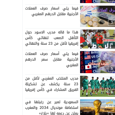
فيما يلي اسعار صرف العملات
الأجنبية مقابل الدرهم المغربي
3
هذا ما قاله مدرب الاسود حول
التأهل الصعب لنهائي كأس
إفريقيا لأقل من 23 سنة والنهائي
4
سيجمع المغرب ومصر
فيما يلي أسعار صرف العملات
الأجنبية مقابل سعر الدرهم
المغربي
5
مدرب المنتخب المغربي لأقل من
23 سنة يكشف عن تشكيلة
الفريق المشارك في كأس إفريقيا
6
المنظمة بالمغرب =اللائحة=
السعودية تعبر عن رغبتها في
استضافة مونديال 2034 والمغرب
يعلن عن دعمه لها =بلاغ=