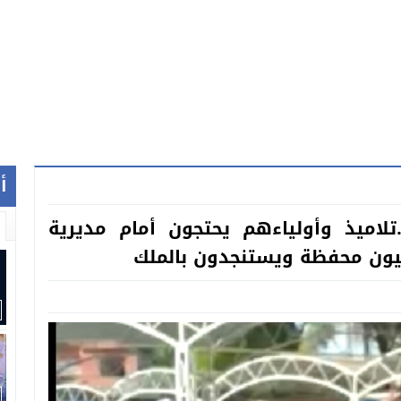
أ
.تلاميذ وأولياءهم يحتجون أمام مديرية
ليون محفظة ويستنجدون بالملك