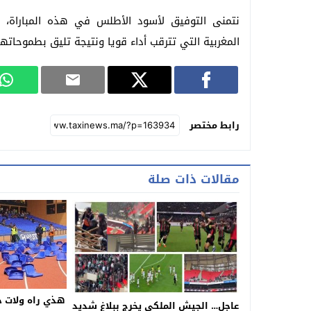
نتمنى التوفيق لأسود الأطلس في هذه المباراة، و
المغربية التي تترقب أداء قويا ونتيجة تليق بطموحاته
رابط مختصر
مقالات ذات صلة
هذي راه ولات 
عاجل… الجيش الملكي يخرج ببلاغ شديد