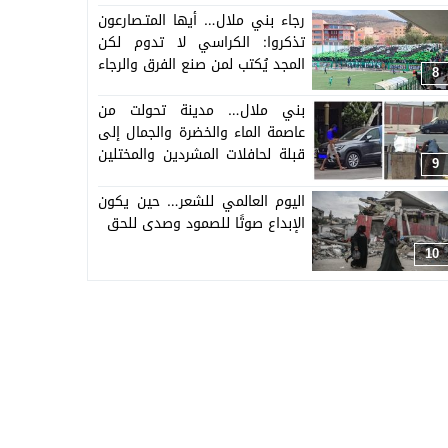
مسير الندوة الذي أجابه ” هد المرة
رجاء بني ملال… أيها المتـصارعون
خلي رأيك عندك”!
تذكروا: الكراسي لا تدوم لكن
المجد يُكتب لمن صنع الفرق والرجاء
8
لن يُبعث من جديد إلا حين يصبح
الولاء للفريق لا للذات وحين نعيد
بني ملال… مدينة تحولت من
للكرة قدسيتها وللجمهور إحترامه
عاصمة الماء والخضرة والجمال إلى
وللتاريخ إعتباره
قبلة لحافلات المشردين والمختلين
9
والمهاجرين بأيدي المسؤولين!
اليوم العالمي للشعر… حين يكون
الإبداع صوتًا للصمود وصدى للحق
10