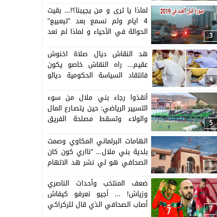
لماذا يا ترى و من يجيبنا؟!… بقيت
4 ايام ولم نسمع بعد “تبعبيع”
الحوالة في الأحياء و لماذا لم نعد
3
نرى تلك الفرحة في وجوه الناس،
فرحة “العواشر” و فرحة “الحركة”
هد النقاش ديال صلاة اخنوش
الاقتصادية ما قبل العيد من ازدحام
عقيم… راه النقاش خاصو يكون
المرور و بيع التوابل، والاواني ،
فانتقاد السياسة الحكومية ديالو
4
والفخار… أين الحكومة؟
وفالقرارات المجحفة لي دار على
المغاربة أما الصلاة فراه بينو وبين
أنقذوا رجاء بني ملال من سوء
لي خلقو
التسيير الرياضي: حين يتصـارع المال
والولاء وتسقط مصلحة الفريق
5
وطموح الجماهير ضحـية
اتهامات البرلماني المكاوي وصمت
بلدية بني ملال… “نااري كون كان
الصحافي هو لي نشر هد الاتهام
6
كن راه وسط البيانات والبلاغات و
ضعف المنتخب وأحداث الناصري
فالمحاكم “!
وزياش! … أجيو نعرفو كيفاش
أصاب الصحافي الذي قال للركراكي
7
“الجدية نقصات فالمنتخب” وأخطأ