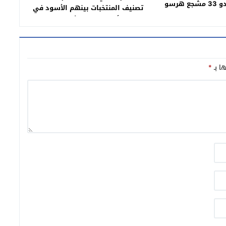
البوليس شدو 33 مشجع هرسو
تصنيف المنتخبات بينهم الأسود في
الطوموبيلات والممتلكات وضربو 19
قرعة كأس إفريقيا للأمم – المغرب
زو عندهم مجموعة من
2025
لحة البيضاء
ها بـ
*