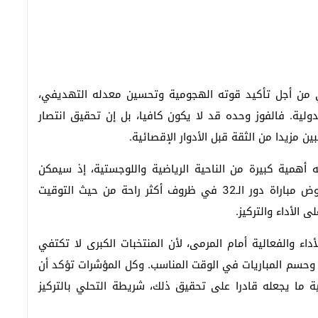
 من أجل تأكيد قوته الهجومية وتحسين معدله التهديفي،
لية. فالفوز وحده قد لا يكون كافيا، بل إن تحقيق انتصار
ن مزيدا من الثقة قبل الأدوار الإقصائية.
أهمية كبيرة من الناحية الرياضية واللوجستية، إذ سيمكن
المنتخب المغربي من تفادي بعض مشاق التنقل، وخوض مباراة دور الـ32 في ظروف أكثر راحة من حيث التوقيت
 الأداء والتركيز.
اء والفعالية أمام المرمى، لأن المنتخبات الكبرى لا تكتفي
 وحسم المباريات في الوقت المناسب. وكل المؤشرات تؤكد أن
ة ما يجعله قادرا على تحقيق ذلك، شريطة التحلي بالتركيز