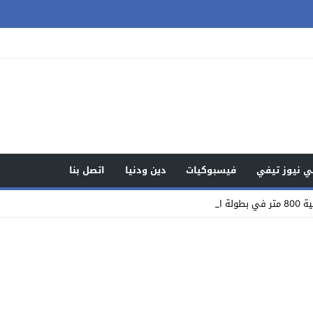
 نيوز تيفي
فيسبوكيات
دين ودنيا
اتصل بنا
 من _