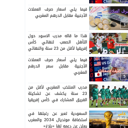
فيما يلي اسعار صرف العملات
الأجنبية مقابل الدرهم المغربي
3
هذا ما قاله مدرب الاسود حول
التأهل الصعب لنهائي كأس
إفريقيا لأقل من 23 سنة والنهائي
4
سيجمع المغرب ومصر
فيما يلي أسعار صرف العملات
الأجنبية مقابل سعر الدرهم
المغربي
5
مدرب المنتخب المغربي لأقل من
23 سنة يكشف عن تشكيلة
الفريق المشارك في كأس إفريقيا
6
المنظمة بالمغرب =اللائحة=
السعودية تعبر عن رغبتها في
استضافة مونديال 2034 والمغرب
يعلن عن دعمه لها =بلاغ=