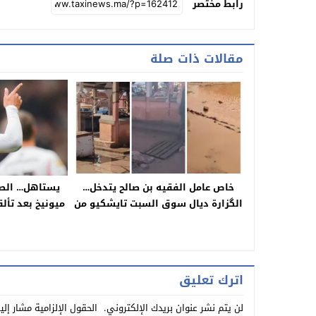
رابط مختصر
مقالات ذات صلة
خاص عامل الفقيه بن صالح يتدخل…
يستاهل… الصيب
الگزارة ديال سوق السبت تايشكيو من
ميونيخ بعد تأل
الغيس والبرك المائية لي تسبب فيها
في 
اختناق الواد الحار بالبطوار وتايناشدو
السلطات تلقى حل لهد المهزلة!
اترك تعليق
لن يتم نشر عنوان بريدك الإلكتروني.
الحقول الإلزامية مشار إلي