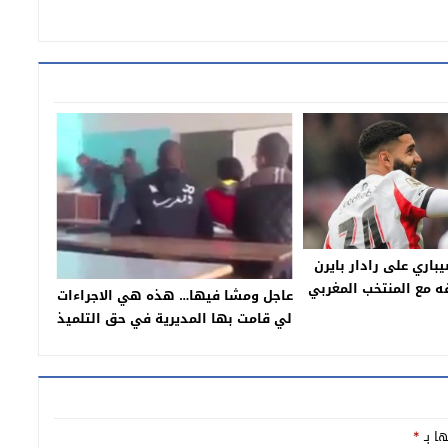
اري على رادار بايرن
قه مع المنتخب المغربي
عاجل ومشا فيها… هذه هي الاجراءات
المونديال
لي قامت بها المديرية في حق التلميذ
لي سلخ الاستاذ ديالو فالقسم وهذي
هي مدينتو وغضب عارم بين شغيلة
التعليم-بلاغ-
ها بـ
*