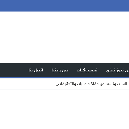
 نيوز تيفي
فيسبوكيات
دين ودنيا
اتصل بنا
السبت وتسفر عن وفاة واصابات والتحقيقات جارية ( تفاصيل _