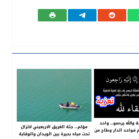
ة والله يرحمو… واحد
مؤلم… جثة الغريق الاربعيني لاتزال
 فواحد الدار وطاح من
تحت مياه بحيرة بين الويدان والوقاية
 وجابوه للانعاش ببني