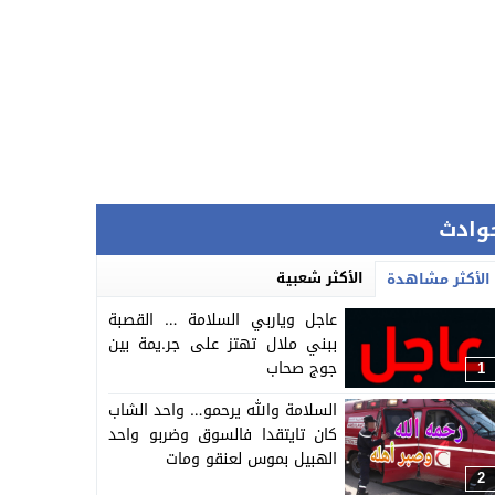
وادث
الأكثر شعبية
الأكثر مشاهدة
عاجل وياربي السلامة … القصبة
ببني ملال تهتز على جر.يمة بين
جوج صحاب
1
السلامة والله يرحمو… واحد الشاب
كان تايتقدا فالسوق وضربو واحد
الهبيل بموس لعنقو ومات
2