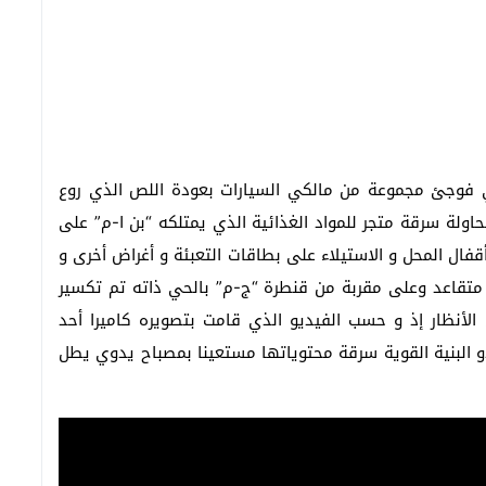
 من يوم الخميس 10 نونبر الجاري فوجئ مجموعة من مالكي السيارات بعودة اللص الذي روع
ولة سرقة متجر للمواد الغذائية الذي يمتلكه “بن ا-م” على
قفال المحل و الاستيلاء على بطاقات التعبئة و أغراض أخرى و
 متقاعد وعلى مقربة من قنطرة “ج-م” بالحي ذاته تم تكسير
الأنظار إذ و حسب الفيديو الذي قامت بتصويره كاميرا أحد
 البنية القوية سرقة محتوياتها مستعينا بمصباح يدوي يطل