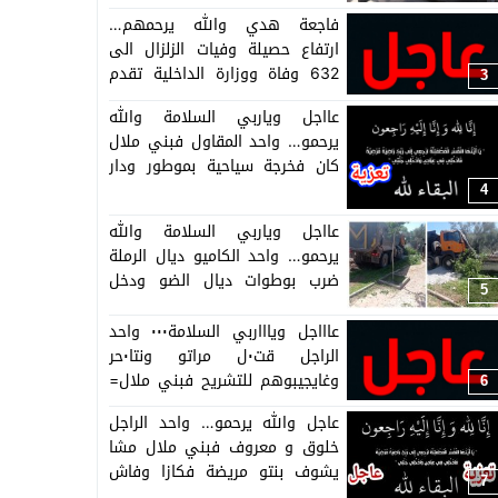
فاجعة هدي والله يرحمهم…
ارتفاع حصيلة وفيات الزلزال الى
632 وفاة ووزارة الداخلية تقدم
3
تفاصيل الارقام حسب المدن =بلاغ=
عااجل وياربي السلامة والله
يرحمو… واحد المقاول فبني ملال
كان فخرجة سياحية بموطور ودار
كسيدة ومات
4
عااجل وياربي السلامة والله
يرحمو… واحد الكاميو ديال الرملة
ضرب بوطوات ديال الضو ودخل
5
فحيط فبني ملال والشيفور مات
عاااجل وياااربي السلامة٠٠٠ واحد
الراجل قت٠ل مراتو ونتا٠حر
وغايجيبوهم للتشريح فبني ملال=
6
تفاصيل حصرية=
عاجل والله يرحمو… واحد الراجل
خلوق و معروف فبني ملال مشا
يشوف بنتو مريضة فكازا وفاش
7
راجع دار كسيدة ومات وحزن كبير