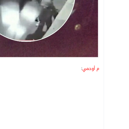
م أوحمي
: