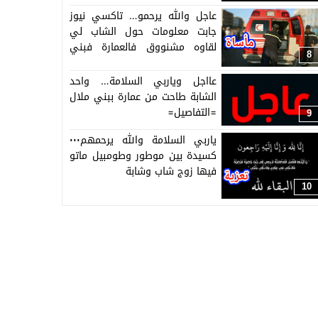
بين صحابو واسرتو
عاجل والله يرحمو… تاكسي نيوز
جابت معلومات حول الشاب لي
لقاوه مشنووق فالعمارة فبني
8
ملال
عااجل وياربي السلامة… واحد
الشابة طاحت من عمارة ببني ملال
=التفاصيل=
9
ياربي السلامة والله يرحمهم٠٠٠
كسيدة بين موطور وطومبيل ماتو
فيها زوج شاب وشابة
10