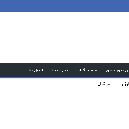
 نيوز تيفي
فيسبوكيات
دين ودنيا
اتصل بنا
وزن جنوب إفريقيا ويواصلن كتابة ال _