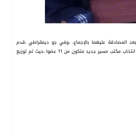
بعد المصادقة عليهما بالإجماع، ،وفي جو ديمقراطي ،قدم
المكتب المسير المنتهية ولايته استقالته،بعد ذلك تم انتخاب مكتب مسير جديد متكون من 11 عضوا ،حيث تم توزيع