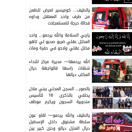
يالطيف… كوميسير تعرض للطعن
من طرف واحد المعتقل وداوه
فحالة حرجة للمستعجلات
3
ياربي السلامة والله يرحمو… واحد
المختل عقلي ضربو صحبو لي تاهو
مختل عقلي ولاحو في حفرة ومات
4
وغايجيبوه لبني ملال =التفاصيل
حصرية=
الله يرحمها٠٠٠ مديرة مركز للنداء
شنقات راسها فالواجهة ديال
المكتب ديالها
5
بالصور… السجن المحلي ببني ملال
يحتفي بالذكرى 16 لتأسيس
مندوبية السجون ويكرم موظف
6
وموظفة متقاعدة وينوه
بمجهودات الموظفين والموظفات
يالطيف والله يرحمو٠٠٠ لقاو عون
بالسجن
سلطة مشنوق داخل الإسطبل
ديال المنزل ديالو وحزن كبير بين