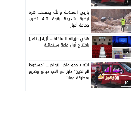
اسرته وجيرانه وزملائه
7
ياربي السلامة والله يحفظ… هزة
ارضية شديدة بقوة 4.3 تضرب
جماعة أغبار
8
هذي مزيانة للساكنة… أزيلال تتعزز
بافتتاح أول قاعة سينمائية
9
الله يرحمو واخر التواخر… “مسخوط
الوالدين” دابز مع الاب ديالو وضربو
بمطرقة ومات
10