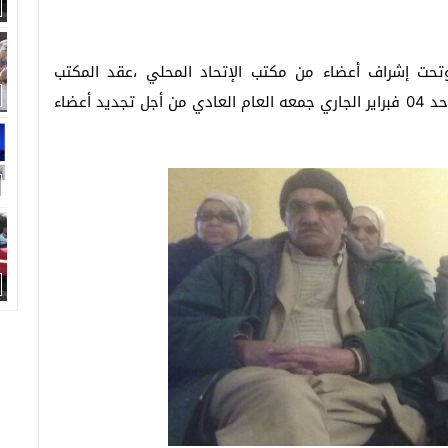
 وتحت إشراف أعضاء من مكتب الإتحاد المحلي ،عقد المكتب
النقابي المحلي للحي الجامعي ببني ملال زوال يوم الأحد 04 فبراير الجاري جمعه العام العادي من أجل تجديد أعضاء