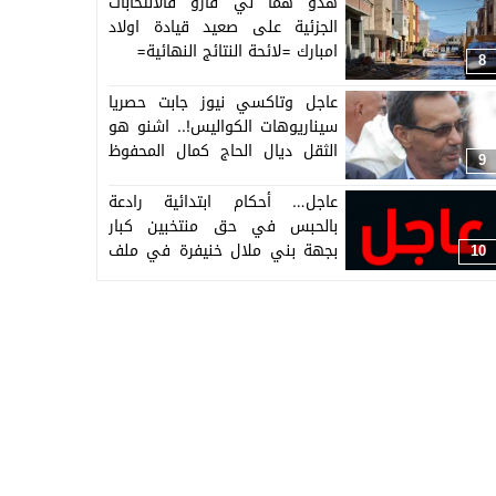
هدو هما لي فازو فالانتخابات
الجزئية على صعيد قيادة اولاد
امبارك =لائحة النتائج النهائية=
8
عاجل وتاكسي نيوز جابت حصريا
سيناريوهات الكواليس!.. اشنو هو
الثقل ديال الحاج كمال المحفوظ
9
الدينامو السابق لحزب الوردة لي
مشا لو المقعد البرلماني وشكون
عاجل… أحكام ابتدائية رادعة
غادي يتنافس فالانتخابات الجزئية
بالحبس في حق منتخبين كبار
على هد المقعد لي فقدو حزب
بجهة بني ملال خنيفرة في ملف
10
الأحرار بإقليم الفقيه بن صالح!
“ساخن”