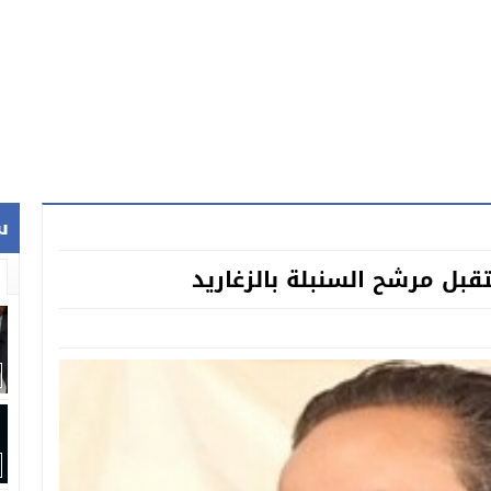
س
قبل مرشح السنبلة بالزغاريد