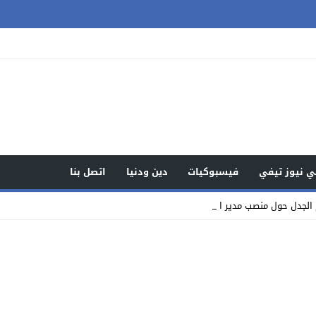
 نيوز تيفي
فيسبوكيات
دين ودنيا
اتصل بنا
الجدل حول منصب مدير المصالح بسوق ال _