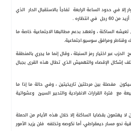
ار إلا في حدود الساعة الرابعة تفاجأ بالاستقبال الحار الذي
ي انتظاره .
ي تعيشه الساكنة ، وتعهد بدعم مطالبها الاجتماعية خاصة ما
ك وقناطر ومرافق سوسيو.اجتماعية.
الحزب عبر اختيار رمز السنبلة ، وقال إنما ما يجري بالمنطقة
تلف إشكال الإقصاء والتهميش الذي تطال هذه القرى بجبال
خي ،وقال انه سيكون مفصلة بين مرحلتين تاريخيتين ، وفي حالة ما إذا ما
عة مع فترة القرارات الانفرادية والتدبير السيئ وعشوائية
لا يهتمون بقضايا الساكنة إلا خلال هذه الأيام من الحملة
قية نحو مسار ديمقراطي، أما نكوصه وتخلفه فلن يزيد الأمور