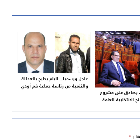
عاجل ورسميا… البام يطيح بالعدالة
والتنمية من رئاسة جماعة فم أودي
 يصادق على مشروع
وعبد العزيز نويشي رئيسا والاتحادي
ئح الانتخابية العامة
فاضل براس يفوز برئاسة جماعة أولاد
ئل الاتصال السمعي
يعيش
لبصري”
ها بـ
*