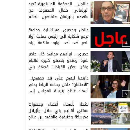
عاااجل… المحكمة الدستورية تجرد
البرلماني كمال المحفوظ من
مقعده بالبرلمان =تفاصيل الحكم
3
حصرية=
عااجل وحصري…مستشارة جماعية
ترفع شكاية الى رئيس جماعة أولا
ناصر ضد أحد نوابه متهمة إياه
4
بشتمها والسلطة المحلية تدخل
حصري… ابراهيم مجاهد كان حاضر
على خط هذه الواقعة
بقوة وعندو بلاصتو كبيرة فالبام
ولكن بعض القيادات فجهة بني
5
ملال على رأسهم براكات خرجو
دارتها ليهم على قد فمهم!…
خاوي الوفاض من المؤتمر وماشدو
“الاحتقان” داخل جماعة الرباط يدفع
حتى منصب كبير اللهم العضوية
أسماء غلالو رئيسة المجلس إلى
فالمجلس الوطني
6
الاستقالة
لائحة بأسماء أعضاء وعضوات
ممثلي أقاليم بني ملال وأزيلال
وخريبكة وخنيفرة والفقيه بن صالح
7
بمجلس الجهة (اللائحة)