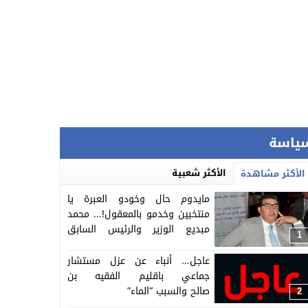
ياسة
الأكثر شعبية
الأكثر مشاهدة
مايدوم حال وخودو العبرة يا
منتخبين وخدمو بالمعقول!… محمد
مبديع الوزير والرئيس السابق
1
لجماعة الفقيه بن صالح حددو لو
اول جلسة للمحاكمة ديالو بتهم
عاجل… أنباء عن عزل مستشار
ثقيلة
جماعي باقليم الفقيه بن
صالح والسبب “الماء”
2