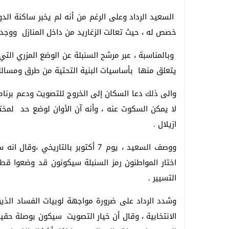
السعيد الرداد وعلى الرغم من أنه لم يخبر ساكنة الدو
خصص له ، حيث تعالت الزغاريد من داخل المنازل ووجد أزيد من 60 رجل ف
وبالمناسبة ، عبر مرشح السنبلة عن الوضع المزري الت
يتعلق منها بأساسيات البنية التحتية من طرق ومسال
والى ذلك دعا السكان إلى الخروج للتصويت ودعم برنامج 
لا يمكن السكوت عنه ، وأنه آن الأوان لوضع حد لمخ
ازيلال .
ووصف السعيد ، يوم 7 أكتوبر بالتاري
اختار المواطنون رمز السنبلة سيكونون قد وضعوا قطي
التسيير .
وشدد الرداد على ضرورة مواجهة لوبيات الفساد الذين 
الانتخابية ، وقال أن خيار التصويت سيكون بوصلة حقي