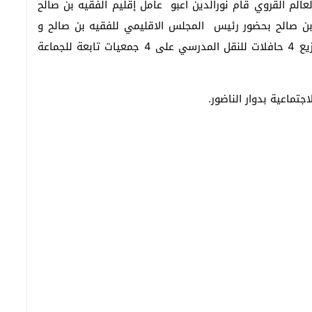
عالم القروي قام نورالدين أعبو عامل إقليم الفقيه بن صالح
مالة اقليم الفقيه بن صالح بحضور رئيس المجلس الاقليمي للفقيه بن صالح و
المدير الاقليمي للتعليم ورئيس جماعة كريفات ، بتوزيع 4 حافلات للنقل المدرسي على 4 جمعيات تابعة للجماعة
جتماعية بدوار الناضور.