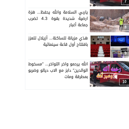
اسرته وجيرانه وزملائه
7
ياربي السلامة والله يحفظ… هزة
ارضية شديدة بقوة 4.3 تضرب
جماعة أغبار
8
هذي مزيانة للساكنة… أزيلال تتعزز
بافتتاح أول قاعة سينمائية
9
الله يرحمو واخر التواخر… “مسخوط
الوالدين” دابز مع الاب ديالو وضربو
بمطرقة ومات
10