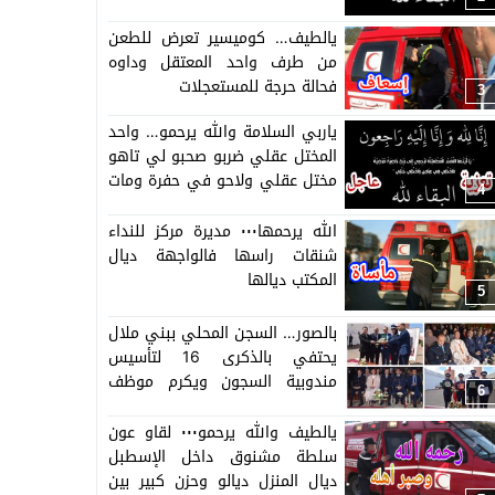
يالطيف… كوميسير تعرض للطعن
من طرف واحد المعتقل وداوه
فحالة حرجة للمستعجلات
3
ياربي السلامة والله يرحمو… واحد
المختل عقلي ضربو صحبو لي تاهو
مختل عقلي ولاحو في حفرة ومات
4
وغايجيبوه لبني ملال =التفاصيل
حصرية=
الله يرحمها٠٠٠ مديرة مركز للنداء
شنقات راسها فالواجهة ديال
المكتب ديالها
5
بالصور… السجن المحلي ببني ملال
يحتفي بالذكرى 16 لتأسيس
مندوبية السجون ويكرم موظف
6
وموظفة متقاعدة وينوه
بمجهودات الموظفين والموظفات
يالطيف والله يرحمو٠٠٠ لقاو عون
بالسجن
سلطة مشنوق داخل الإسطبل
ديال المنزل ديالو وحزن كبير بين