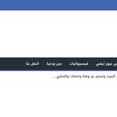
 نيوز تيفي
فيسبوكيات
دين ودنيا
اتصل بنا
السبت وتسفر عن وفاة واصابات والتحقيقات جارية ( تفاصيل _