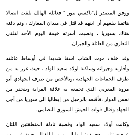
ووفق المصدر ل”تاكسي نيوز ” فعائلة الهالك تلقت اتصالا
هاتفيا يبلغهم أن ابنهم قد قتل في ميدان المعارك ، وتم دفنه
هناك بسوريا ، ونصبت أسرته خيمة اليوم الأحد لتلقي
التعازي من العائلة والجيران.
وقد خلف موت الشاب اسفا شديدا في أوساط عائلته
وأقاربه وجيرانه وساكنة اولاد سعيد الواد ، حيث غرر به من
طرف الجماعات الجهادية ،وبالأخص من طرف الجهادي أبو
مروة المغربي الذي تجمعه به علاقة القرابة وينحذر من
نفس الدوار ،فأقنعه بالرحيل من إيطاليا الى سوريا من أجل
الجهاد وقتال قوات الجيش السوري النظامي.
وكانت أولاد سعيد الواد وقصبة تادلة المنطقتين اللتان
عرفت تنامي هجرة شبابها الى سوريا للقتال ،حيث غرر بهم