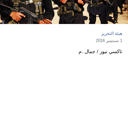
هيئة التحرير
1 سبتمبر 2016
تاكسي نيوز / جمال .م