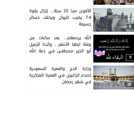
الأقوى منذ 25 سنة… زلزال بقوة
7.4 يضرب تايوان ويخلف خسائر
جسيمة
8
الله يرحمهم… بعد ساعات من
وفاة ابنها الأصغر ، والدة الزميل
أبو الخير مصطفى في ذمة الله
وطاقم تاكسي نيوز يتقدم
9
بالتعازي
وزارة الحج والعمرة السعودية
تصدم الراغبين في العمرة المتكررة
في شهر رمضان
10