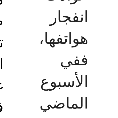
انفجار
ص
هواتفها،
ت
ففي
ا
الأسبوع
غ
الماضي
ف