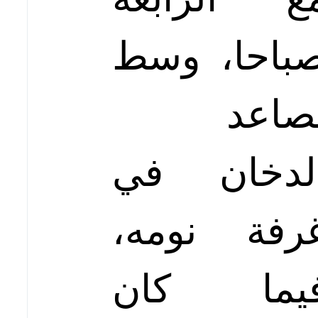
باحا، وسط
صاعد
لدخان في
رفة نومه،
يما كان