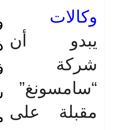
وكالات
و
يبدو أن
ذ
شركة
ف
“سامسونغ”
ش
مقبلة على
م