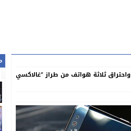
م
احتراق ثلاثة هواتف من طراز “غالاكسي