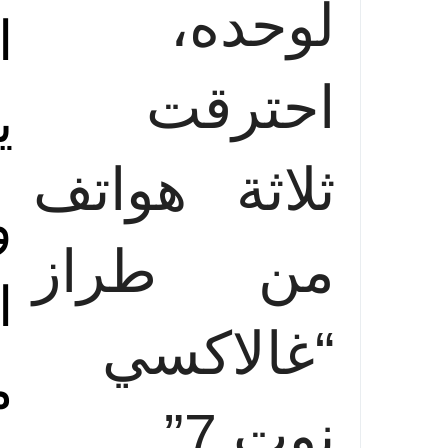
لوحده،
ا
احترقت
ي
ثلاثة هواتف
و
من طراز
ا
“غالاكسي
م
نوت 7”.