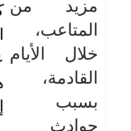
مزيد من
ك
المتاعب،
ا
خلال الأيام
ع
القادمة،
ه
بسبب
إ
حوادث
م