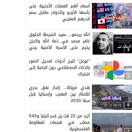
أسعار أهم العملات الأجنبية على
رأسها الأورو والدولار مقابل سعر
الدرهم المغربي
3
الله يرحمو… عميد الشرطة الخلوق
غافر محمد في ذمة الله والحزن
يخيم على الأسرة الأمنية ببني
4
ملال
“غوغل” تتيح أدوات تعديل الصور
بالذكاء الاصطناعي دون الحاجة إلى
اشتراك
5
هدي مزيانة… إنجاز نفق بحري
للقطار بين المغرب وإسبانيا قبل
سنة 2030
6
أزيد من 22 قت.يل إسر.ائيليا و545
مصاب في هجمات للمقاومة
الفلسطينية
7