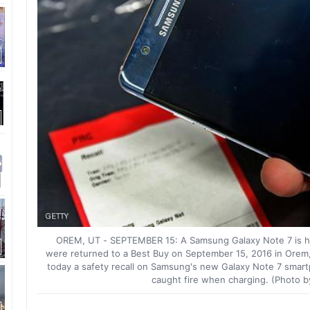
OREM, UT - SEPTEMBER 15: A Samsung Galaxy Note 7 is he
were returned to a Best Buy on September 15, 2016 in Ore
today a safety recall on Samsung's new Galaxy Note 7 smart
caught fire when charging. (Photo 