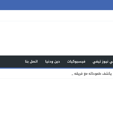
 نيوز تيفي
فيسبوكيات
دين ودنيا
اتصل بنا
 يكشف طموحاته مع فريقه الجديد را _