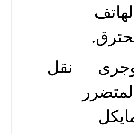
لهاتف
حترق.
جرى نقل
لمتضرر
ايكل