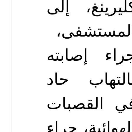
ليرينغ، إلى
لمستشفى،
راء إصابته
التهاب حاد
ي القصبات
لهوائية، جراء