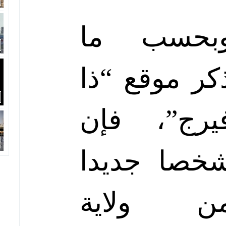
بحسب ما
كر موقع “ذا
يرج”، فإن
خصا جديدا
ن ولاية