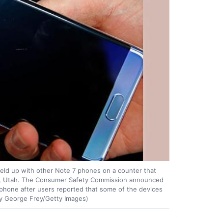
ld up with other Note 7 phones on a counter that
m, Utah. The Consumer Safety Commission announced
phone after users reported that some of the devices
by George Frey/Getty Images)