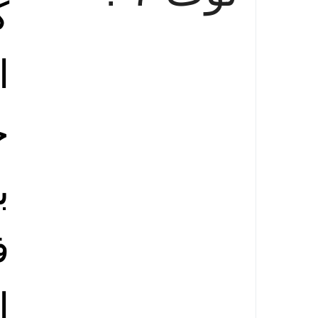
ك
ا
ج
ب
ف
ا