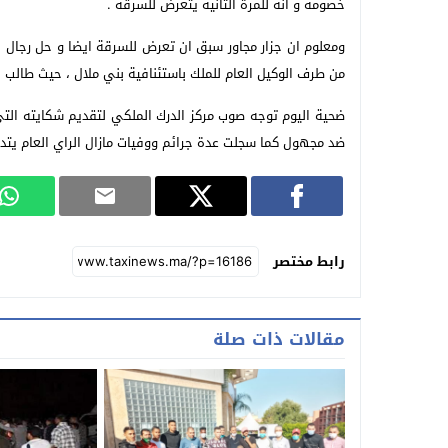
خصومه و انه للمرة الثانية يتعرض للسرقة .
ومعلوم ان جزار مجاور سبق ان تعرض للسرقة ايضا و حل رجال الد
من طرف الوكيل العام للملك باستئنافية بني ملال ، حيث طالب 
ضحية اليوم توجه صوب مركز الدرك الملكي لتقديم شكايته التي
ضد مجهول كما سجلت عدة جرائم ووفيات مازال الراي العام يتدك
رابط مختصر
مقالات ذات صلة