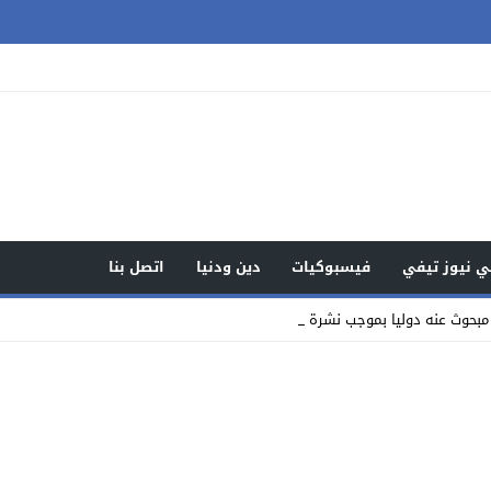
 نيوز تيفي
فيسبوكيات
دين ودنيا
اتصل بنا
مبحوث عنه دوليا بموجب نشرة حمراء في قضايا_