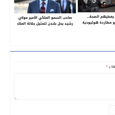
ه يعطيهم الصحة…
صاحب السمو الملكي الأمير مولاي
و مطاردة هوليودية
رشيد يحل بلندن لتمثيل جلالة الملك
و مروج خطير جاي من
في مراسم جنازة الملكة إليزابيث
يش فالكهوف فالجبل
الثانية
 صفائح من الحشيش
صيل حصرية)
ها بـ
*