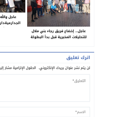
عاجل والل
الجدارميةدار
فالجبال و شد
عاجل… إخضاع فريق رجاء بني ملال
الشمال وتايع
للتحليلات المخبرية قبل بدأ البطولة
ولقاو عندو
وتاكسي نيوز جابت جديد الفريق
(تفا
(الانخراطات ووضعية الملعب)
اترك تعليق
لن يتم نشر عنوان بريدك الإلكتروني.
الحقول الإلزامية مشار إلي