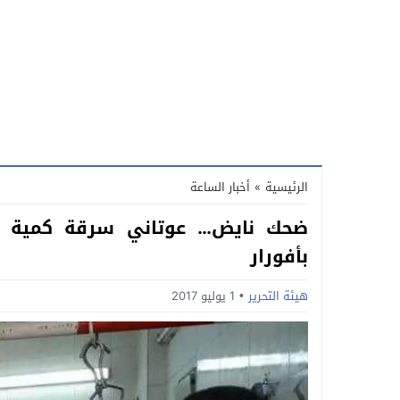
الرئيسية
»
أخبار الساعة
ضحك نايض… عوتاني سرقة كمية كب
بأفورار
هيئة التحرير
1 يوليو 2017