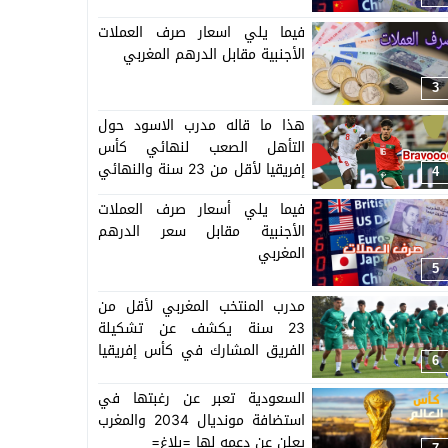
فيما يلي اسعار صرف العملات
الأجنبية مقابل الدرهم المغربي
3
هذا ما قاله مدرب الاسود حول
التأهل الصعب لنهائي كأس
إفريقيا لأقل من 23 سنة والنهائي
4
سيجمع المغرب ومصر
فيما يلي أسعار صرف العملات
الأجنبية مقابل سعر الدرهم
المغربي
5
مدرب المنتخب المغربي لأقل من
23 سنة يكشف عن تشكيلة
الفريق المشارك في كأس إفريقيا
6
المنظمة بالمغرب =اللائحة=
السعودية تعبر عن رغبتها في
استضافة مونديال 2034 والمغرب
يعلن عن دعمه لها =بلاغ=