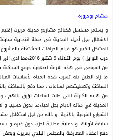
هشام بوحرورة
و يستمر مسلسل فضائح مشاريع مدينة مريرت إقليم خني
الاشغال بجل أحياء المدينة في حملة انتخابية سابقة
المشكل الكبير هو قيام الجرافات المشتغلة بالمشروع ب
درب النوايل ) يوم الث
من الفوضى في هذه الازقة لصعوبة خروج الساكنة من 
ما زاد الطين بلة تسرب هذه المياه لأساسات المبان
الساكنة وتعطيشهم لساعات ، مما دفع بالساكنة بالت
من هاته الكارثة التي ظلت لساعات تؤرق بالهم ، وج
المدينة في هاته الايام بجل احياءها بدون حسيب و لا 
الشوارع الفرعية بالأتربة، و ذلك من اجل استغلال مش
سابقة لأوانها و دعاية مجانية لحزب دون غيره و بسط ا
دفع اعضاء المعارضة بالمجلس البلدي بمريرت وبعض ال