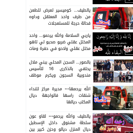
يالطيف… كوميسير تعرض للطعن
من طرف واحد المعتقل وداوه
فحالة حرجة للمستعجلات
3
ياربي السلامة والله يرحمو… واحد
المختل عقلي ضربو صحبو لي تاهو
مختل عقلي ولاحو في حفرة ومات
4
وغايجيبوه لبني ملال =التفاصيل
حصرية=
بالصور… السجن المحلي ببني ملال
يحتفي بالذكرى 16 لتأسيس
مندوبية السجون ويكرم موظف
5
وموظفة متقاعدة وينوه
بمجهودات الموظفين والموظفات
الله يرحمها٠٠٠ مديرة مركز للنداء
بالسجن
شنقات راسها فالواجهة ديال
المكتب ديالها
6
يالطيف والله يرحمو٠٠٠ لقاو عون
سلطة مشنوق داخل الإسطبل
ديال المنزل ديالو وحزن كبير بين