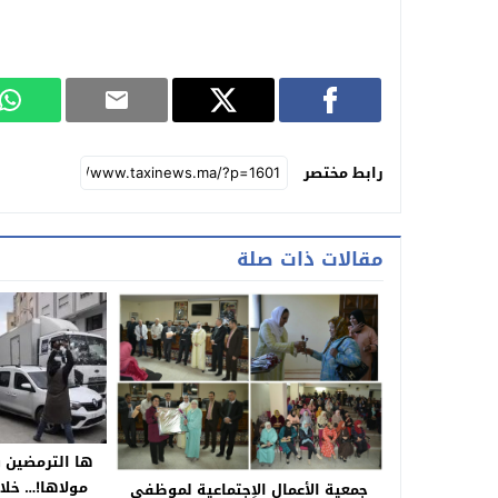
رابط مختصر
مقالات ذات صلة
ها الترمضين و
مولاها!… خلا
جمعية الأعمال الاٍجتماعية لموظفي