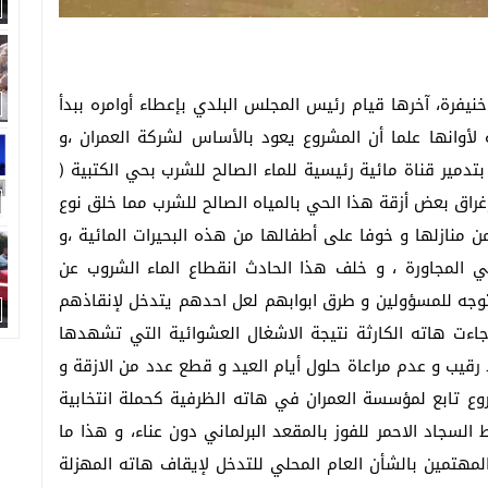
فرة، آخرها قيام رئيس المجلس البلدي بإعطاء أوامره ببدأ
 لأوانها علما أن المشروع يعود بالأساس لشركة العمران ،و
تدمير قناة مائية رئيسية للماء الصالح للشرب بحي الكتبية (
لاثاء 6 شتنبر 2016،مما ادى الى إغراق بعض أزقة هذا الحي بالمياه الصالح للشرب مما خلق نوع
منازلها و خوفا على أطفالها من هذه البحيرات المائية ،و
ي المجاورة ، و خلف هذا الحادث انقطاع الماء الشروب عن
وجه للمسؤولين و طرق ابوابهم لعل احدهم يتدخل لإنقاذهم
اءت هاته الكارثة نتيجة الاشغال العشوائية التي تشهدها
رقيب و عدم مراعاة حلول أيام العيد و قطع عدد من الازقة و
روع تابع لمؤسسة العمران في هاته الظرفية كحملة انتخابية
لسجاد الاحمر للفوز بالمقعد البرلماني دون عناء، و هذا ما
مهتمين بالشأن العام المحلي للتدخل لإيقاف هاته المهزلة