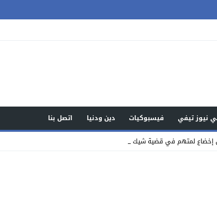
 نيوز تيفي
فيسبوكيات
دين ودنيا
اتصل بنا
 إخضاع لمتهم في قضية شيك للمراقبة بالسو_