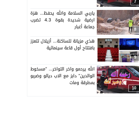
اسرته وجيرانه وزملائه
7
ياربي السلامة والله يحفظ… هزة
ارضية شديدة بقوة 4.3 تضرب
جماعة أغبار
8
هذي مزيانة للساكنة… أزيلال تتعزز
بافتتاح أول قاعة سينمائية
9
الله يرحمو واخر التواخر… “مسخوط
الوالدين” دابز مع الاب ديالو وضربو
بمطرقة ومات
10