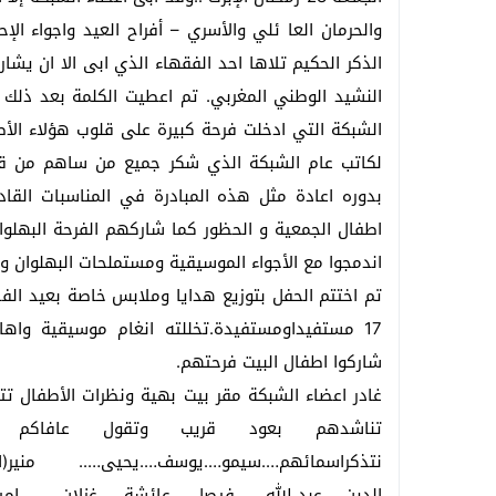
والحرمان العا ئلي والأسري – أفراح العيد واجواء الإ
الذكر الحكيم تلاها احد الفقهاء الذي ابى الا ان يش
النشيد الوطني المغربي. تم اعطيت الكلمة بعد ذل
الشبكة التي ادخلت فرحة كبيرة على قلوب هؤلاء الأط
لكاتب عام الشبكة الذي شكر جميع من ساهم من قري
بدوره اعادة مثل هذه المبادرة في المناسبات الق
اطفال الجمعية و الحظور كما شاركهم الفرحة البهلوا
اندمجوا مع الأجواء الموسيقية ومستملحات البهلوان وت
تم اختتم الحفل بتوزيع هدايا وملابس خاصة بعيد الفط
17 مستفيداومستفيدة.تخللته انغام موسيقية واهاز
شاركوا اطفال البيت فرحتهم.
غادر اعضاء الشبكة مقر بيت بهية ونظرات الأطفال ت
تناشدهم بعود قريب وتقول عافاكم جي
نتذكراسمائهم….سيمو….يوسف….يحيى….. منير(ا
الدين…..عبد الله…….فيصل…..عائشة……غزلان ……..امي