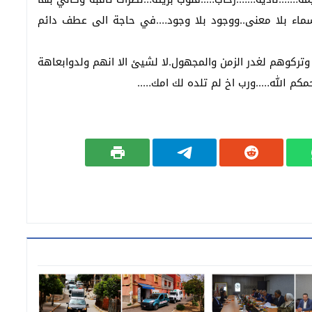
اسماء بلا معنى..ووجود بلا وجود….في حاجة الى عطف دائم
 وتركوهم لغدر الزمن والمجهول.لا لشيئ الا انهم ولدوابعاهة
كم الله…..ورب اخ لم تلده لك امك…..