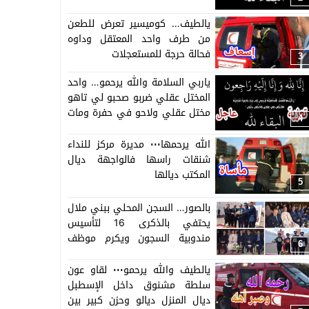
يالطيف… كوميسير تعرض للطعن
من طرف واحد المعتقل وداوه
فحالة حرجة للمستعجلات
3
ياربي السلامة والله يرحمو… واحد
المختل عقلي ضربو صحبو لي تاهو
مختل عقلي ولاحو في حفرة ومات
4
وغايجيبوه لبني ملال =التفاصيل
حصرية=
الله يرحمها٠٠٠ مديرة مركز للنداء
شنقات راسها فالواجهة ديال
المكتب ديالها
5
بالصور… السجن المحلي ببني ملال
يحتفي بالذكرى 16 لتأسيس
مندوبية السجون ويكرم موظف
6
وموظفة متقاعدة وينوه
بمجهودات الموظفين والموظفات
يالطيف والله يرحمو٠٠٠ لقاو عون
بالسجن
سلطة مشنوق داخل الإسطبل
ديال المنزل ديالو وحزن كبير بين