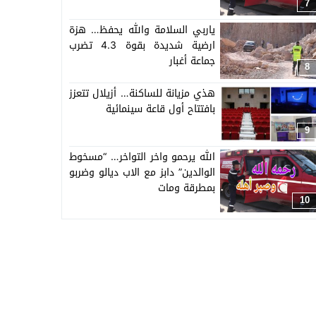
اسرته وجيرانه وزملائه
7
ياربي السلامة والله يحفظ… هزة
ارضية شديدة بقوة 4.3 تضرب
جماعة أغبار
8
هذي مزيانة للساكنة… أزيلال تتعزز
بافتتاح أول قاعة سينمائية
9
الله يرحمو واخر التواخر… “مسخوط
الوالدين” دابز مع الاب ديالو وضربو
بمطرقة ومات
10