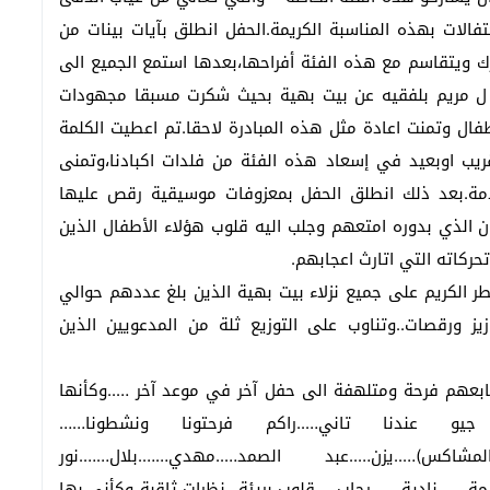
حتفالات بهذه المناسبة الكريمة.الحفل انطلق بآيات بينات من
ارك ويتقاسم مع هذه الفئة أفراحها،بعدها استمع الجميع الى
ك ل مريم بلفقيه عن بيت بهية بحيث شكرت مسبقا مجهودات
فال وتمنت اعادة مثل هذه المبادرة لاحقا.تم اعطيت الكلمة
ب اوبعيد في إسعاد هذه الفئة من فلدات اكبادنا،وتمنى
ادمة.بعد ذلك انطلق الحفل بمعزوفات موسيقية رقص عليها
ن الذي بدوره امتعهم وجلب اليه قلوب هؤلاء الأطفال الذين
حركاته التي اتارث اعجابهم.
ر الكريم على جميع نزلاء بيت بهية الذين بلغ عددهم حوالي
يز ورقصات..وتناوب على التوزيع ثلة من المدعويين الذين
تابعهم فرحة ومتلهفة الى حفل آخر في موعد آخر …..وكأنها
و عندنا تاني…..راكم فرحتونا ونشطونا……
لمشاكس)…..يزن…..عبد الصمد…..مهدي…….بلال…….نور
مة…….نادية…….رحاب…..قلوب بريئة…نظرات ثاقبة وكأني بها