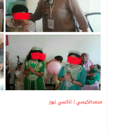
محمدالكيسي / تاكسي نيوز