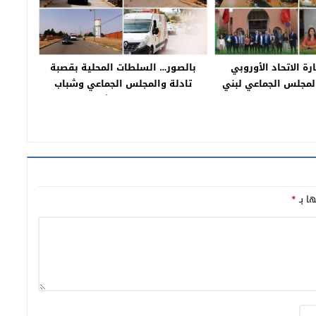
ة الاتحاد الأوروبي
بالصور… السلطات المحلية بقصبة
المجلس الجماعي لبني
تادلة والمجلس الجماعي وشباب
ملال
متطوعون يجوبون الشوراع والازقة
ويحثون الساكنة على البقاء بمنازلهم
ها بـ
*