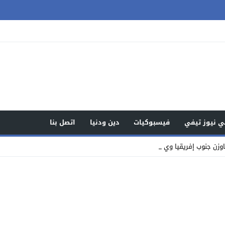
 نيوز تيفي
فيسبوكيات
دين ودنيا
اتصل بنا
وزن جنوب إفريقيا ويواصلن كتابة ال _