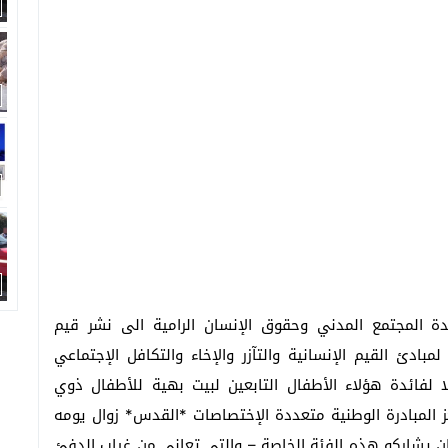
ة المجتمع المدني وحقوق الإنسان الرامية الى نشر قيم
بادئ القيم الإنسانية والتآزر والإخاء والتكافل الإجتماعي
لفائدة هؤلاء الأطفال التابعين لبيت بهية للأطفال ذوي
ز المبادرة الوطنية متعددة الإختصاصات *القدس* زوال يومه
كة إلا ان يشاركو هذه الفئة الخاصة – والتي تعاني من غياب الدفئ