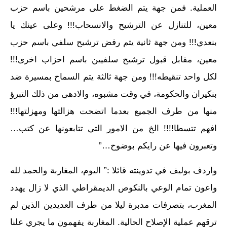
العملية. فمن جهة يتم الضغط على مرشحين باسم حزب
معين، للتنازل عن الترشيح والانسحاب!!! وعلى عينك يا
بنعدي!!! ومن جهة ثانية يتم رفض ترشيح سلفي باسم حزب
معين، مقابل قبول ترشيح سلفيين باسم احزاب اخرى!!!
لكل واحد تنقيطه!!! ومن جهة ثالثة يتم السماح بمسيرة ضد
بنكيران والحكومة، في وقت مشبوه، والادهى من ذلك التبرؤ
منها من طرف الجميع بعدما اتضحت هزالتها ومهزلتها!!!
افهم تتسطا!!!! الخ من الامور التي تتابعونها عن كتب…
وتعبرون فيها عن رايكم بوضوح…”
واردف بوليف في تدوينته قائلا :” اليوم، المغاربة والحمد لله
واعون تمام الوعي بالنكوص الديمقراطي الذي لا زال يهدد
المغرب، بتصرفات مدبرة ليلا من طرف العديدين الذين لم
ترقهم عملية الإصلاح الحالية. المغاربة يفهمون ما يجري علنا