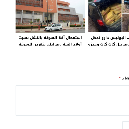
 البوليس دارو تدخل
استفحال آفة السرقة بالنشل بسبت
موبيل كات كات وحجزو
أولاد النمة ومواطن يتعرض للسرقة
ف طن من”الشيرا”
وسط المدينة ومطالبة بتعزيز صفوف
الأمن المحلي بدوريات من الشرطة
الولائية أو الإقليمية
ها بـ
*