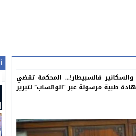
أ
و والسكانير فالسبيطار!… المحكمة تقضي
دة طبية مرسولة عبر “الواتساب” لتبرير