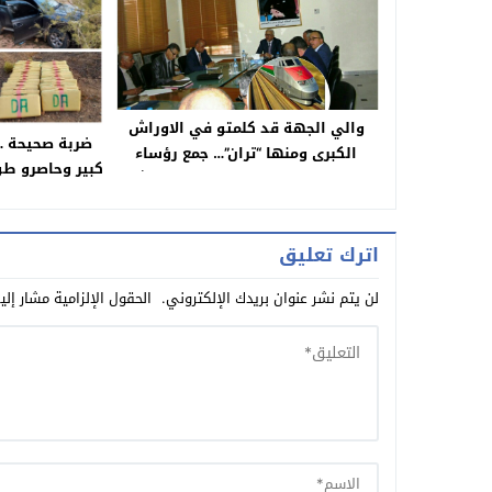
والي الجهة قد كلمتو في الاوراش
ضربة صحيحة …
الكبرى ومنها “تران”… جمع رؤساء
كبير وحاصرو طو
الجماعات والمصالح الخارجية وممثل
ازيد من نص
مكتب السكك الحديدية لتحديد
المحطات والدراسة النهائية
اترك تعليق
لن يتم نشر عنوان بريدك الإلكتروني.
الحقول الإلزامية مشار إلي