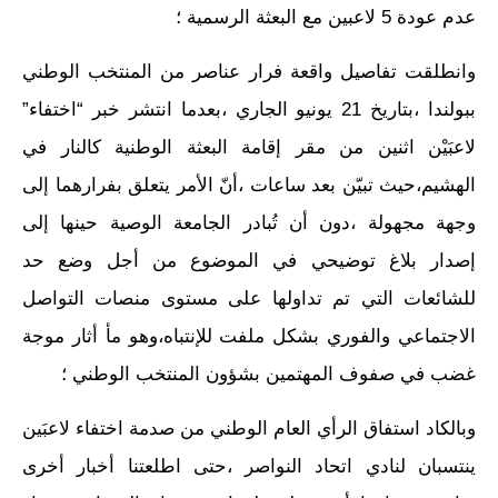
عدم عودة 5 لاعبين مع البعثة الرسمية ؛
وانطلقت تفاصيل واقعة فرار عناصر من المنتخب الوطني
ببولندا ،بتاريخ 21 يونيو الجاري ،بعدما انتشر خبر “اختفاء”
لاعبَيْن اثنين من مقر إقامة البعثة الوطنية كالنار في
الهشيم،حيث تبيّن بعد ساعات ،أنّ الأمر يتعلق بفرارهما إلى
وجهة مجهولة ،دون أن تُبادر الجامعة الوصية حينها إلى
إصدار بلاغ توضيحي في الموضوع من أجل وضع حد
للشائعات التي تم تداولها على مستوى منصات التواصل
الاجتماعي والفوري بشكل ملفت للإنتباه،وهو مأ أثار موجة
غضب في صفوف المهتمين بشؤون المنتخب الوطني ؛
وبالكاد استفاق الرأي العام الوطني من صدمة اختفاء لاعبَين
ينتسبان لنادي اتحاد النواصر ،حتى اطلعتنا أخبار أخرى