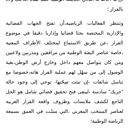
بالفرار ؛
وتنتظر الفعاليات الرياضية،أن تفتح الجهات القضائية
والإدارية المختصة بحثا قضائيا وإداريا دقيقا في موضوع
الفرار ،عن طريق الاستماع لمختلف الأطراف المعنية
،خاصة عناصر البعثة الوطنية من مرافقين ومدربين ولاعبين
ومن كان يتواصل معهم داخل وخارج أرض الوطن،بغية
الوصول إلى من سهّل لهم عملية الفرار هاته،خصوصا مع
تناسل شائعات -إن تبثث صِحّتها- توحي إلى وجود حالة
“حريك” سادسة ،ليبقى فتح تحقيق قضائي شامل هو الحل
الناجع لكشف ملابسات وظروف واقعة الفرار الغريبة
لعناصر المنتخب المغربي ،التي مسّت في العمق بسمعة
الرياضة الوطنية؛