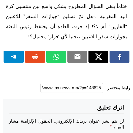
ختاماَ،يبقى السؤال المطروح بشكل واسع بين منتسبي كرة
اليد المغربية ،-هل تمّ تسليم “جوازات السفر” للاعبين
“الفارين” أم لا؟! إذ جرت العادة أن يحتفظ رئيس البعثة
بجوازات سفر اللاعبين ،تجنبا لأي ‘فرار’ محتمل؟!
رابط مختصر
اترك تعليق
لن يتم نشر عنوان بريدك الإلكتروني.
الحقول الإلزامية مشار
إليها بـ
*