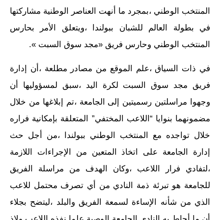
المنتخب الوطني ،بمجرد ما أنهت العناصر الوطنية مشاركتها
في بطولة العالم للشبان ببولندا ،ويتعلق الأمر بحارس
المنتخب الوطني وحارس فريق «مجد سوق السبت ».
في ذات السياق ،علم الموقع من مصادر مطلعة ،أن إدارة
فريق مجد سوق السبت لكرة اليد ،سبق لمسؤوليها أن
وجهوا مراسلتين رسميتين إلى الجامعة ،تم إبلاغها من خلال
مضمونهما بنوايا “اللاعب المختفي” المتعلقة بإمكانية فراره
خلال تواجده مع المنتخب الوطني ببولندا ،من أجل حث
إدارة الجامعة على اتخاذ المتعين من الإجراءات اللازمة
،لتفادي فرار اللاعب ،وكان الهدف من مراسلة الفريق
للجامعة هو تبرئة ذمة النادي من أي تصرف محتمل للاعب
الذي من شأنه الإساءة لسمعة الفريق والبلد ،ليتضح بجلاء
أن ما أحاط به النادي الجامعة الوصية علما نفذه اللاعب ولاذ