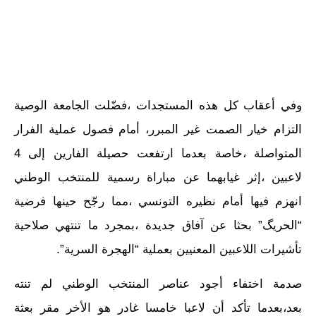
وفي أعقاب كل هذه المستجدات ،فضّلت الجامعة الوصية
التزام خيار الصمت غير المبرر، أمام فصول عملية الفرار
المتواصلة ،خاصة بعدما ارتفعت حصيلة الفارين إلى 4
لاعبين ،إثر غيابهما عن مباراة رسمية للمنتخب الوطني
انهزم فيها أمام نظيره التونسي ،مما رجّح حينها فرضية
“الحريگ” بحثا عن آفاق جديدة ،بمجرد ما تنتهي صلاحية
تأشيرات اللاعبين المعنيين بعملية “الهجرة السرية”.
صدمة اختفاء أجود عناصر المنتخب الوطني لم تنته
بعد،بعدما تأكد أن لاعبا خامسا غادر هو الأخر مقر بعثة