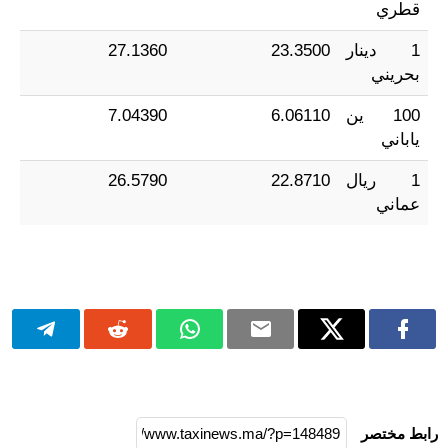
قطري
1 دينار
23.3500
27.1360
بحريني
100 ين
6.06110
7.04390
ياباني
1 ريال
22.8710
26.5790
عماني
رابط مختصر