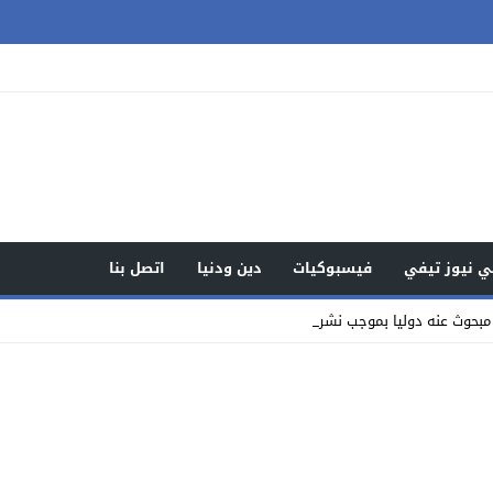
 نيوز تيفي
فيسبوكيات
دين ودنيا
اتصل بنا
مبحوث عنه دوليا بموجب نشرة حمراء في قض _