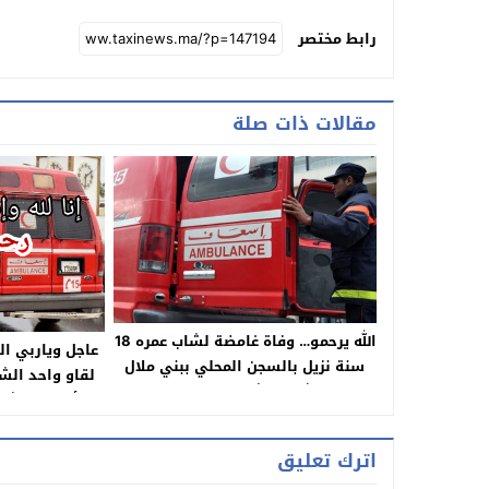
رابط مختصر
مقالات ذات صلة
الله يرحمو… وفاة غامضة لشاب عمره 18
عاجل وياربي ال
سنة نزيل بالسجن المحلي ببني ملال
لقاو واحد الشا
ونقل جثته للتشريح والوكيل العام
أطفال مشنوق
يدخل على الخط
وغايجيبوها 
اترك تعليق