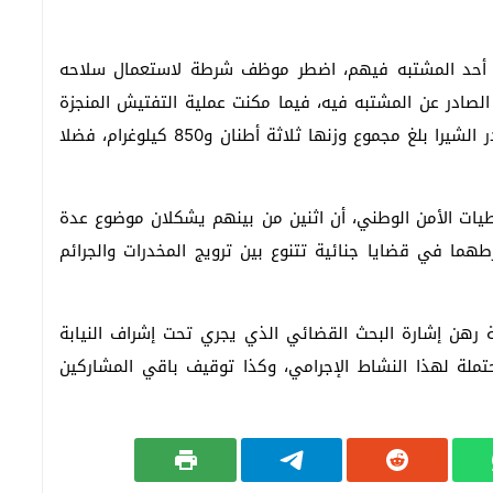
اها أحد المشتبه فيهم، اضطر موظف شرطة لاستعمال سلاحه
لصادر عن المشتبه فيه، فيما مكنت عملية التفتيش المنجزة
على متن هذه الناقلات من حجز مجموعة من رزم مخدر الشيرا بلغ مجموع وزنها ثلاثة أطنان و850 كيلوغرام، فضلا
ات الأمن الوطني، أن اثنين من بينهم يشكلان موضوع عدة
ما في قضايا جنائية تتنوع بين ترويج المخدرات والجرائم
ة رهن إشارة البحث القضائي الذي يجري تحت إشراف النيابة
حتملة لهذا النشاط الإجرامي، وكذا توقيف باقي المشاركين