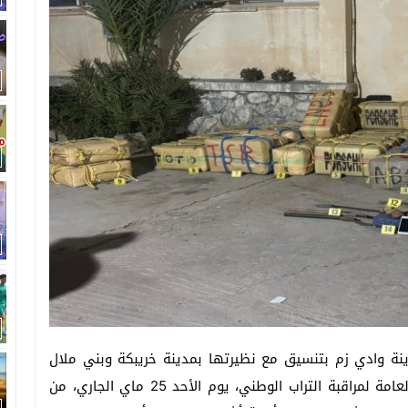
نة وادي زم بتنسيق مع نظيرتها بمدينة خريبكة وبني ملال
وبناء على معلومات دقيقة وفرتها مصالح المديرية العامة لمراقبة التراب الوطني، يوم الأحد 25 ماي الجاري، من