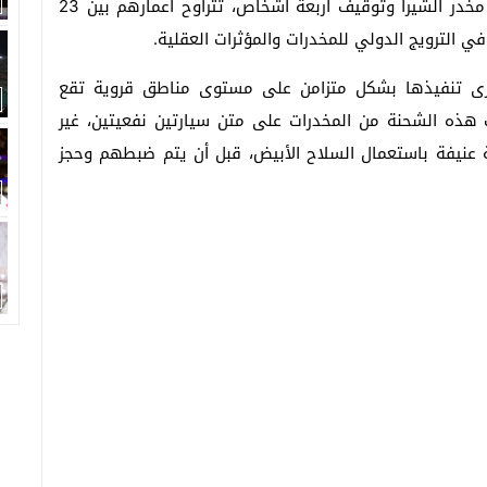
إحباط عملية تهريب ثلاثة أطنان و850 كيلوغراما من مخدر الشيرا وتوقيف أربعة أشخاص، تتراوح أعمارهم بين 23
رى تنفيذها بشكل متزامن على مستوى مناطق قروية تقع
هذه الشحنة من المخدرات على متن سيارتين نفعيتين، غير
ة عنيفة باستعمال السلاح الأبيض، قبل أن يتم ضبطهم وحجز