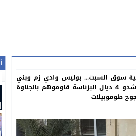
أ
لية سوق السبت… بوليس وادي زم وبني
ملال وخريبكة استعملو القرطاس وشدو 4 ديال البزناسة قاوموهم بالجناوة
جوح طوموبيلات