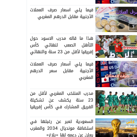
فيما يلي اسعار صرف العملات
الأجنبية مقابل الدرهم المغربي
3
هذا ما قاله مدرب الاسود حول
التأهل الصعب لنهائي كأس
إفريقيا لأقل من 23 سنة والنهائي
4
سيجمع المغرب ومصر
فيما يلي أسعار صرف العملات
الأجنبية مقابل سعر الدرهم
المغربي
5
مدرب المنتخب المغربي لأقل من
23 سنة يكشف عن تشكيلة
الفريق المشارك في كأس إفريقيا
6
المنظمة بالمغرب =اللائحة=
السعودية تعبر عن رغبتها في
استضافة مونديال 2034 والمغرب
يعلن عن دعمه لها =بلاغ=