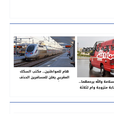
هام للمواطنين… مكتب السكك
المغربي يعلن للمسافرين الحذف
سلامة والله يرحمهما…
الجزئي وتأخير مؤقت لمسارات مجموعة
بة متزوجة وام لثلاثة
من القطارات
ة فالمنزل ديالها
للتشريح فبني ملال