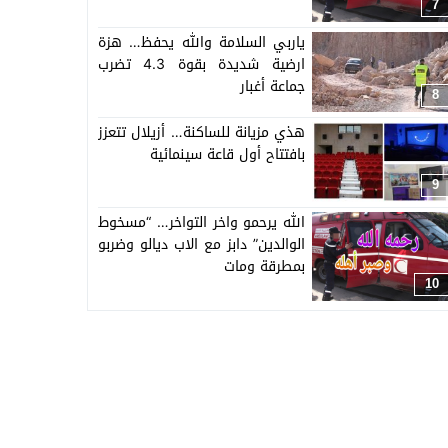
اسرته وجيرانه وزملائه
7
ياربي السلامة والله يحفظ… هزة
ارضية شديدة بقوة 4.3 تضرب
جماعة أغبار
8
هذي مزيانة للساكنة… أزيلال تتعزز
بافتتاح أول قاعة سينمائية
9
الله يرحمو واخر التواخر… “مسخوط
الوالدين” دابز مع الاب ديالو وضربو
بمطرقة ومات
10