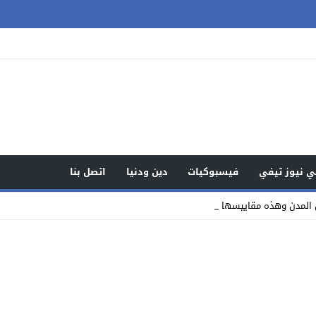
 نيوز تيفي
فيسبوكيات
دين ودنيا
اتصل بنا
من المدن وهذه مقاييسها = نشرة جوية= _