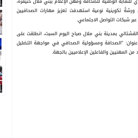
لنقابة الوطنية للصحافة ومهن الإعلام ببني ملال خنيفرة،
منضوية تحت لواء الاتحاد المغربي للشغل (UMT)، ورشةً تكوينية نوعية استهدفت تعزيز مهارات الصحافيين
بر شبكات التواصل الاجتماعي.
 القشتالي بمدينة بني ملال صباح اليوم السبت، انطلقت على
نوان: “الصحافة ومسؤولية الصحافي في مواجهة التضليل
ن المهنيين والفاعلين الإعلاميين بالجهة.