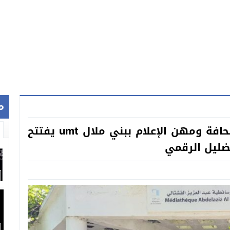
م
المكتب الجهوي للنقابة الوطنية للصحافة ومهن الإعلام ببني ملال umt يفتتح
ضليل الرقمي