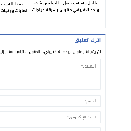
عااجل وهاهو حصل… البوليس شدو
حمدا لله…حص
واحد الافريقي متلبس بسرقة دراجات
اصابات ووفيات 
هوائية فبني ملال
خنيفرة تسجل صف
اترك تعليق
لن يتم نشر عنوان بريدك الإلكتروني.
الحقول الإلزامية مشار إلي