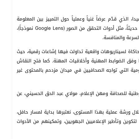
ا، الذي قدّم عرضاً غنياً وعملياً حول التمييز بين المعلومة
الخاطئة والمضلِّلة، وتقنيات التحقق الرقمي المعتمدة حديثاً، مثل أدوات التحقق من الصور (Google Lens نموذجاً)،
لسرعة والمنافسة.
حاكاة لسيناريوهات واقعية تداولت فيها إشاعات رقمية، حيث
وفق الضوابط المهنية وأخلاقيات المهنة. كما فتح النقاش
ليومية التي تواجه الصحافيين في ميدان مزدحم بالمحتوى غير
لوطنية للصحافة ومهن الإعلام، مولاي عبد الحق الحسيني، عن
ل ورشة عملية بهذا المستوى، نعتبرها بداية لمسار حافل،
لتكوين وتأطير الإعلاميين الجهويين، وتمكينهم من الأدوات