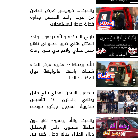
يالطيف… كوميسير تعرض للطعن
من طرف واحد المعتقل وداوه
فحالة حرجة للمستعجلات
3
ياربي السلامة والله يرحمو… واحد
المختل عقلي ضربو صحبو لي تاهو
مختل عقلي ولاحو في حفرة ومات
4
وغايجيبوه لبني ملال =التفاصيل
حصرية=
الله يرحمها٠٠٠ مديرة مركز للنداء
شنقات راسها فالواجهة ديال
المكتب ديالها
5
بالصور… السجن المحلي ببني ملال
يحتفي بالذكرى 16 لتأسيس
مندوبية السجون ويكرم موظف
6
وموظفة متقاعدة وينوه
بمجهودات الموظفين والموظفات
يالطيف والله يرحمو٠٠٠ لقاو عون
بالسجن
سلطة مشنوق داخل الإسطبل
ديال المنزل ديالو وحزن كبير بين