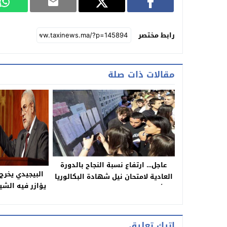
رابط مختصر
مقالات ذات صلة
عاجل… ارتفاع نسبة النجاح بالدورة
البيجيدي يخرج
العادية لامتحان نيل شهادة البكالوريا
يؤازر فيه الشي
بأكاديمية بني ملال خنيفرة وهذه
ويستغرب لحر
النتائج الكاملة
الدستوري في ا
اترك تعليق