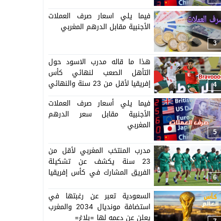
فيما يلي اسعار صرف العملات
الأجنبية مقابل الدرهم المغربي
3
هذا ما قاله مدرب الاسود حول
التأهل الصعب لنهائي كأس
إفريقيا لأقل من 23 سنة والنهائي
4
سيجمع المغرب ومصر
فيما يلي أسعار صرف العملات
الأجنبية مقابل سعر الدرهم
المغربي
5
مدرب المنتخب المغربي لأقل من
23 سنة يكشف عن تشكيلة
الفريق المشارك في كأس إفريقيا
6
المنظمة بالمغرب =اللائحة=
السعودية تعبر عن رغبتها في
استضافة مونديال 2034 والمغرب
يعلن عن دعمه لها =بلاغ=