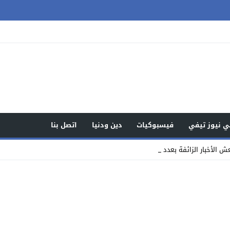
 نيوز تيفي
فيسبوكيات
دين ودنيا
اتصل بنا
الأخبار الزائفة بعدد من المواقع ال _