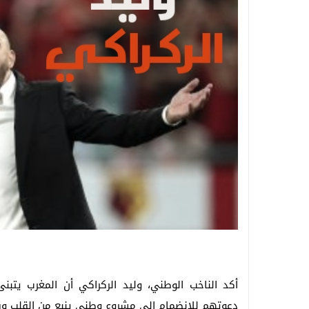
أكد الناخب الوطني، وليد الركراكي أن المغرب يتبن
دعوتهم للانضمام إلى مشروع وطني ينبع من القلب وقو