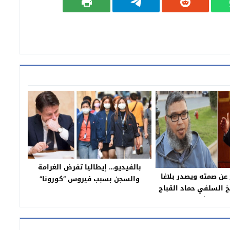
بالفيديو… إيطاليا تفرض الغرامة
 عن صمته ويصدر بلاغا
والسجن بسبب فيروس “كورونا”
خ السلفي حماد القباج
مان الشيخ من حقه
لترشح باسم المصباح