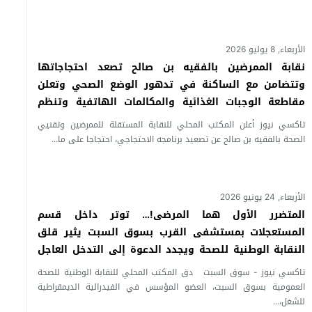
الأربعاء, 8 يوليو 2026
نقابة الممرضين بالفقيه بن صالح تصعد احتجاجاتها
وتتضامن مع الساكنة في تدهور الوضع الصحي وتعلن
مقاطعة الوجبات الغذائية والمكالمات الهاتفية وتنظم
وقفة إنذارية بسبب “تماطل” إدارة المستشفى
تاكسي نيوز أعلن المكتب المحلي للنقابة المستقلة للممرضين وتقنيي
الصحة بالفقيه بن صالح عن تصعيد برنامجه الاحتجاجي، احتجاجا على ما...
الأربعاء, 24 يونيو 2026
المتضرر الأول هما المرضى!… توتر داخل قسم
المستعجلات بمستشفى القرب بسوق السبت يثير قلق
النقابة الوطنية للصحة ويجدد الدعوة إلى التدخل العاجل
للمديرية الجهوية ببني ملال
تاكسي نيوز - سوق السبت دق المكتب المحلي للنقابة الوطنية للصحة
العمومية بسوق السبت، العضو المؤسس في الفيدرالية الديمقراطية
للشغل،...