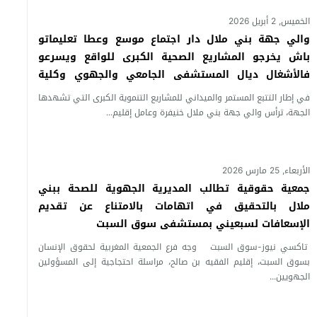
الخميس, 2 أبريل 2026
والي جهة بني ملال دار اجتماع موسع وعطا تعليماتو
باش يخرجو المشاريع الصحية الكبرى للواقع ويسرعو
فالأشغال ديال المستشفى الجامعي والجهوي وكلية
الطب ومستشفى جهوي للأمراض النفسية ببني ملال
في إطار التتبع المستمر والميداني للمشاريع التنموية الكبرى التي تشهدها
ومشاريع بخريبكة وأزيلال والفقيه بن صالح وتادلة ووادي
الجهة، ترأس والي جهة بني ملال خنيفرة وعامل إقليم...
زم
الأربعاء, 25 مارس 2026
جمعية حقوقية تطالب المديرية الجهوية للصحة ببني
ملال بالتحقيق في اتهامات بالامتناع عن تقديم
الإسعافات لسبعيني بمستشفى سوق السبت
تاكسي نيوز-سوق السبت وجه فرع الجمعية المغربية لحقوق الإنسان
بسوق السبت، إقليم الفقيه بن صالح، مراسلة احتجاجية إلى المسؤولين
الجهويين...