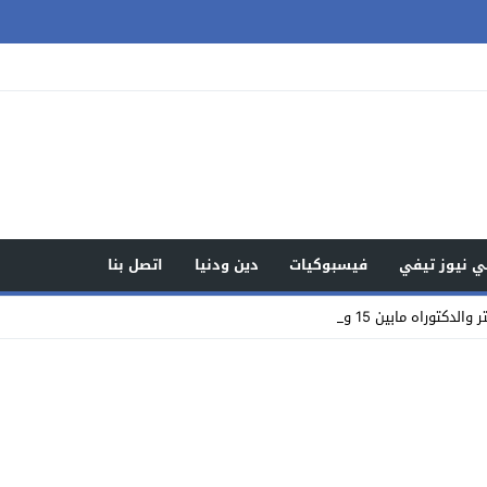
 نيوز تيفي
فيسبوكيات
دين ودنيا
اتصل بنا
ين 15 و20 ألف درهم يصل _