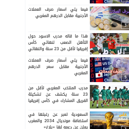
فيما يلي اسعار صرف العملات
الأجنبية مقابل الدرهم المغربي
3
هذا ما قاله مدرب الاسود حول
التأهل الصعب لنهائي كأس
إفريقيا لأقل من 23 سنة والنهائي
4
سيجمع المغرب ومصر
فيما يلي أسعار صرف العملات
الأجنبية مقابل سعر الدرهم
المغربي
5
مدرب المنتخب المغربي لأقل من
23 سنة يكشف عن تشكيلة
الفريق المشارك في كأس إفريقيا
6
المنظمة بالمغرب =اللائحة=
السعودية تعبر عن رغبتها في
استضافة مونديال 2034 والمغرب
يعلن عن دعمه لها =بلاغ=