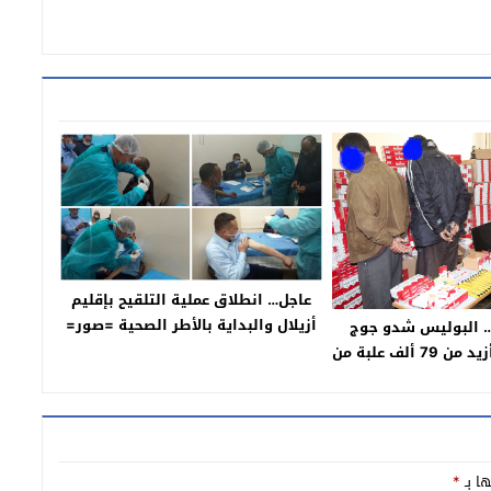
عاجل… انطلاق عملية التلقيح بإقليم
أزيلال والبداية بالأطر الصحية =صور=
 البوليس شدو جوج
مهربين وحجزو أزيد من 79 ألف علبة من
جائر (بلاغ)
ها بـ
*