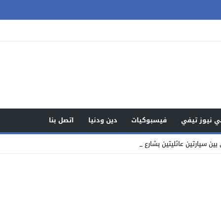
 نيوز تيفي
فيسبوكيات
دين ودنيا
اتصل بنا
ين سيارتين عائليتين بشارع محمد السادس _