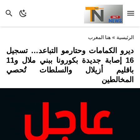
الرئيسية
»
هنا المغرب
ديرو الكمامات وحتارمو التباعد… تسجيل
16 إصابة جديدة بكورونا ببني ملال و11
باقليم أزيلال والسلطات تُحصي
المخالطين