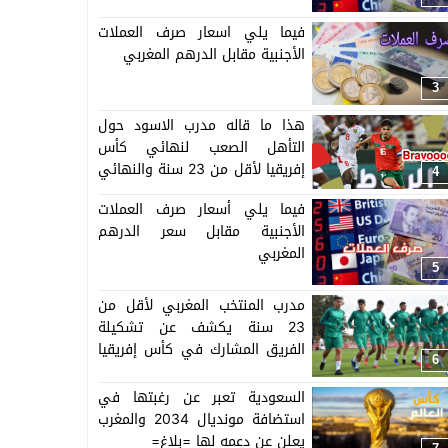
فيما يلي اسعار صرف العملات
الأجنبية مقابل الدرهم المغربي
3
هذا ما قاله مدرب الاسود حول
التأهل الصعب لنهائي كأس
إفريقيا لأقل من 23 سنة والنهائي
4
سيجمع المغرب ومصر
فيما يلي أسعار صرف العملات
الأجنبية مقابل سعر الدرهم
المغربي
5
مدرب المنتخب المغربي لأقل من
23 سنة يكشف عن تشكيلة
الفريق المشارك في كأس إفريقيا
6
المنظمة بالمغرب =اللائحة=
السعودية تعبر عن رغبتها في
استضافة مونديال 2034 والمغرب
يعلن عن دعمه لها =بلاغ=