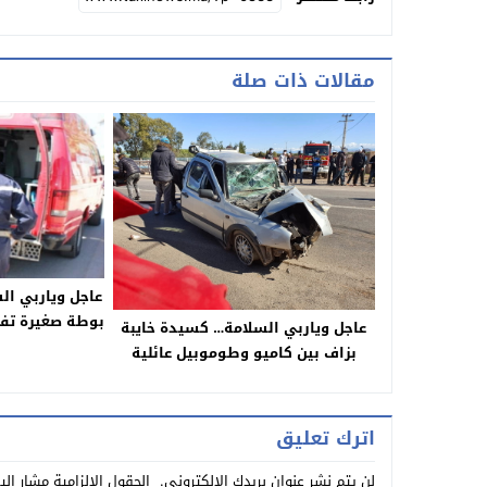
مقالات ذات صلة
عاجل وياربي ال
بوطة صغيرة تفر
عاجل وياربي السلامة… كسيدة خايبة
والام الى 
بزاف بين كاميو وطوموبيل عائلية
وولدهم ص
وحافلة لنقل المسافرين =صور حصرية=
اترك تعليق
لن يتم نشر عنوان بريدك الإلكتروني.
الحقول الإلزامية مشار إلي