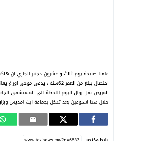
علمنا صبيحة يوم ثالث و عشرون دجنبر الجاري ان هلكبت
احنصال يبلغ من العمر 62سنة ، يدعى موحى اوراغ يعاني مضاعفات صحية شديدة.
المريض نقل زوال اليوم اللحظة الى المستشفى الجام
خلال هذا اسبوعين بعد تدخل بجماعة ايت امديس وبزاوي
رابط مختصر