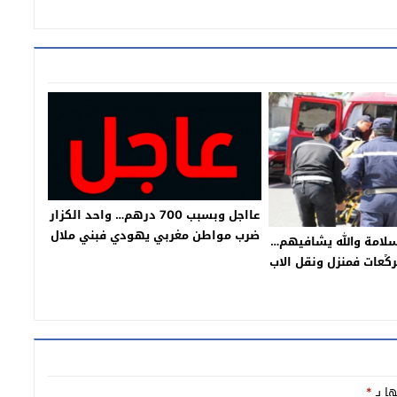
عااجل وبسبب 700 درهم… واحد الكزار
ضرب مواطن مغربي يهودي فبني ملال
سلامة والله يشافيهم…
بسبب خلاف بيناتهم وهذه توضيحات
ݣعات فمنزل ونقل الاب
فالواقعة
مستعجلات بني ملال
غير داوه لكازا
ها بـ
*