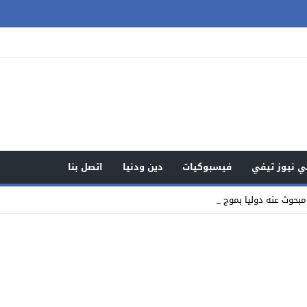
 نيوز تيفي
فيسبوكيات
دين ودنيا
اتصل بنا
بحوث عنه دوليا بموجب نشرة حمراء _