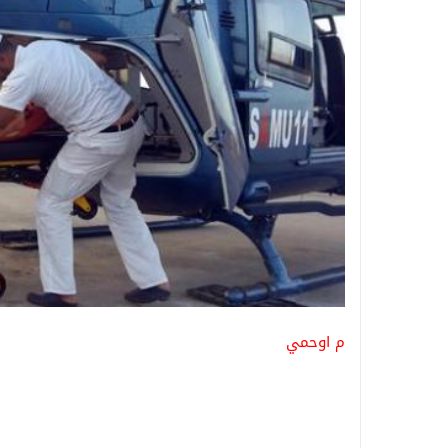
م اوحمي