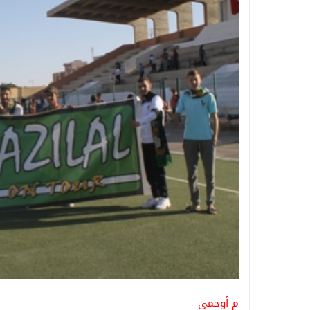
م أوحمي