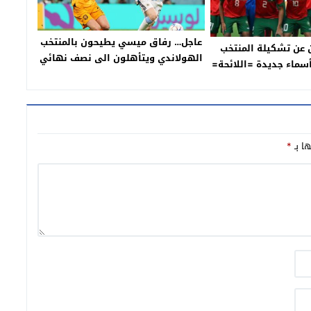
عاجل… رفاق ميسي يطيحون بالمنتخب
ن عن تشكيلة المنتخب
الهولاندي ويتأهلون الى نصف نهائي
سماء جديدة =اللائحة=
مونديال قطر 2022
ها بـ
*