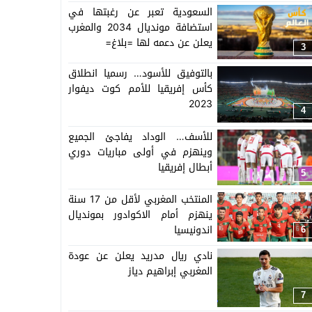
السعودية تعبر عن رغبتها في
استضافة مونديال 2034 والمغرب
يعلن عن دعمه لها =بلاغ=
3
بالتوفيق للأسود… رسميا انطلاق
كأس إفريقيا للأمم كوت ديفوار
2023
4
للأسف… الوداد يفاجئ الجميع
وينهزم في أولى مباريات دوري
أبطال إفريقيا
5
المنتخب المغربي لأقل من 17 سنة
ينهزم أمام الاكوادور بمونديال
اندونيسيا
6
نادي ريال مدريد يعلن عن عودة
المغربي إبراهيم دياز
7