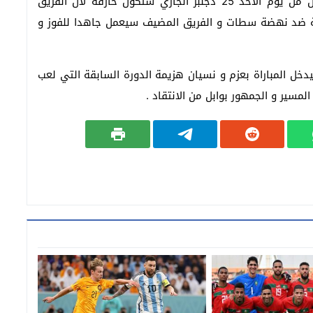
المباراة التي ستنطلق على الساعة الثانية بعد الزوال من يوم الأحد 25 دجنبر الجاري ستكون حارقة لأن الفريق
قة ضد نهضة سطات و الفريق المضيف سيعمل جاهدا للفوز و
اتحاد أزيلال لكرة القدم الذي يحتل الصف 12 سيدخل المباراة بعزم و نسيان هزيمة الدورة السابقة التي لعب
مسير و الجمهور بوابل من الانتقاد .