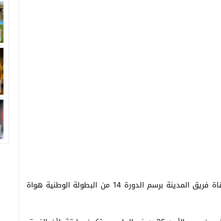
سيرحل فريق اتحاد أزيلال لكرة القدم إلى تزنيت لملاقاة فريق المدينة برسم الدورة 14 من البطولة الوطنية هواة