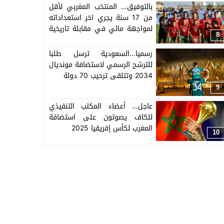
بالتوفيق… المنتخب المغربي لأقل
من 17 سنة يجري اخر استعداداته
لمواجهة مالي في مقابلة تاريخية
8
لربع كأس العالم
رسميا…السعودية ترسل طلبا
للترشح الرسمي لاستضافة مونديال
2034 وتتلقى ترحيب 70 دولة
9
عاجل… أعضاء المكتب التنفيذي
للكاف يصوتون على استضافة
المغرب لكأس إفريقيا 2025
10