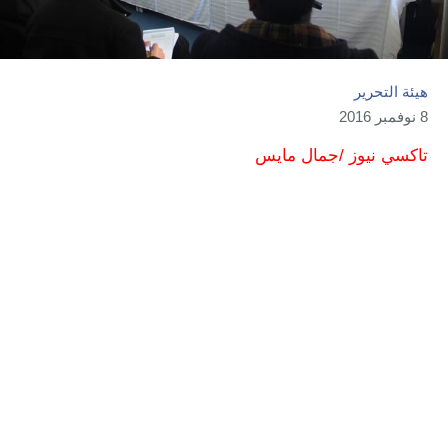
هيئة التحرير
8 نوفمبر 2016
تاكسي نيوز /جمال مايس