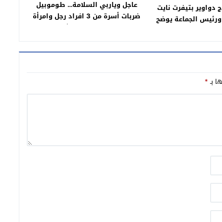
عاجل وياربي السلامة… طوموبيل
 دواوير بتيفرت نايت
ضربات أسرة من 3 افراد رجل وامرأة
 ورئيس الجماعة يوضح
والابن فممر الراجلين بشارع محمد
الخامس
ها بـ
*