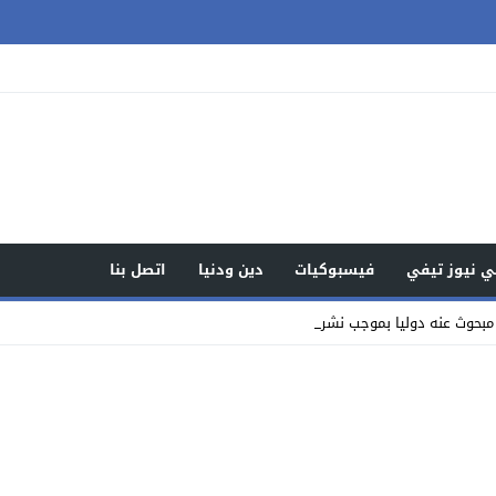
 نيوز تيفي
فيسبوكيات
دين ودنيا
اتصل بنا
مبحوث عنه دوليا بموجب نشرة حمراء في قضا_