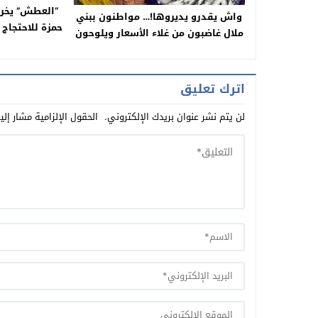
“العطش” يخرج
واش يقدرو يديروها!… مواطنون ببني
حمزة للاحتجاج
ملال غاضبون من غلاء الأسعار ويلوحون
بالمقاطعة :” الحوت خليه يخناز
والديسير والخضرة خليها تخماج!”
اترك تعليق
لن يتم نشر عنوان بريدك الإلكتروني.
الحقول الإلزامية مشار إلي