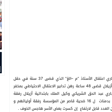
قبل أن تقرر النيابة العامة يوم السبت 23 أكتوبر الجاري اعتقال الأستاذ “م –الغ” الذي قضى 37 سنة في حقل
التربية و التعليم بدمنات المديرية الإقليمية للتعليم بأزيلال قضى 48 ساعة رهن تدابير الاعتقال الاحتياطي بمخفر
استمع يوم الجمعة 22 أكتوبر الجاري عبد الحق الشريكي وكيل الملك بابتدائية أزيلال رفقة
الموظفة المكلفة بخلية مناهضة العنف ضد الأطفال بدمنات ل 16 ضحية قاصر من المؤسسة رفقة أوليائهم و
العدد قابل لارتفاع إن كسرت بعض الأسر هاجس الخوف .