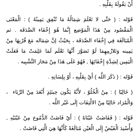
أَنْ يَقُولَهُ بِقَلْبِهِ .
قَوْله : ( حَتَّى لا تَعْلَمَ شِمَالُهُ مَا تُنْفِق يَمِينُهُ ) : الْمَعْنَى
الْمَقْصُود مِنْ هَذَا الْمَوْضِع إِنَّمَا هُوَ إِخْفَاء الصَّدَقَة . ثم
الْمُبَالَغَة فِي إِخْفَاء الصَّدَقَة ، بِحَيْثُ إنَّ شِمَاله مَعَ قُرْبِهَا مِنْ
يَمِينه وَتَلازُمِهِمَا لَوْ تَصَوَّرَ أَنَّهَا تَعْلَم لَمَا عَلِمَتْ مَا فَعَلَتْ
الْيَمِين لِشِدَّةِ إِخْفَائِهَا , فَهُوَ عَلَى هَذَا مِنْ مَجَاز التَّشْبِيه .
قَوْله : ( ذَكَرَ اللَّه ) أَيْ بِقَلْبِهِ ، أَوْ بِلِسَانِهِ .
( خَالِيًا ) : مِنْ الْخُلُوّ ، لأَنَّهُ يَكُون حِينَئِذٍ أَبْعَدَ مِنْ الرِّيَاء ،
وَالْمُرَاد خَالِيًا مِنْ الالْتِفَات إِلَى غَيْر اللَّه .
قَوْله : ( فَفَاضَتْ عَيْنَاهُ ) : أَيْ فَاضَتْ الدُّمُوع مِنْ عَيْنَيْهِ ,
وَأُسْنِدَ الْفَيْضُ إِلَى الْعَيْن مُبَالَغَةً كَأَنَّهَا هِيَ الَّتِي فَاضَتْ .