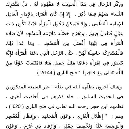
وذِكْر الرِّجَال فِي هَذَا الْحَدِيث لا مَفْهُومَ لَهُ ، بَلْ يَشْتَرِك
النِّسَاء مَعَهُمْ فِيمَا ذُكِرَ . إِلا إِنْ كَانَ الْمُرَاد بِالإِمَامِ الْعَادِل
الإِمَامَة الْعُظْمَى , وَإِلا فَيُمْكِنُ دُخُول الْمَرْأَة حَيْثُ تَكُون ذَاتَ
عِيَالٍ فَتَعْدِلُ فِيهِمْ . وَتَخْرُج خَصْلَة مُلازَمَة الْمَسْجِد لأَنَّ صَلاة
الْمَرْأَة فِي بَيْتِهَا أَفْضَل مِنْ الْمَسْجِد , وَمَا عَدَا ذَلِكَ
فَالْمُشَارَكَة حَاصِلَةٌ لَهُنَّ , حَتَّى الرَّجُل الَّذِي دَعَتْهُ الْمَرْأَة فَإِنَّهُ
يُتَصَوَّر فِي اِمْرَأَة دَعَاهَا مَلِكٌ جَمِيل مَثَلا فَامْتَنَعَتْ خَوْفًا مِنْ
اللَّه تَعَالَى مَعَ حَاجَتهَا ” فتح الباري ( 2/144 ) .
وهناك آخرون يظلّهم الله في ظلّه – غير السبعة المذكورين
في الحديث السابق – جاء ذكرهم في أحاديث أخرى ،
نظمهم ابن حجر رحمه الله تعالى في فتح الباري ( 620 ) ،
وهم : ” إِظْلال الْغَازِي , وعَوْن الْمُجَاهِد , وإِنْظَار الْمُعْسِر
وَالْوَضِيعَة عَنْهُ وَتَخْفِيف حِمْلِهِ ، وَإِرْفَادَ ذِي غُرْم ، وَعَوْن