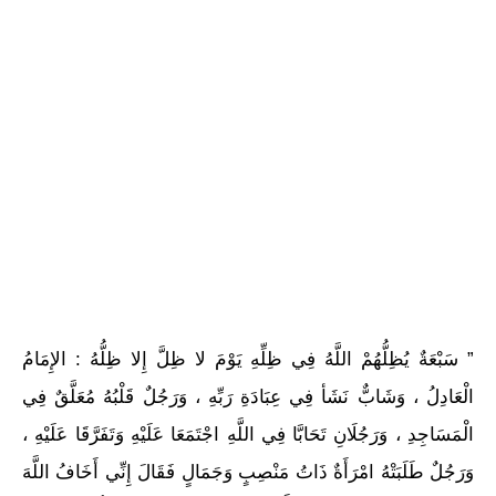
” سَبْعَةٌ يُظِلُّهُمْ اللَّهُ فِي ظِلِّهِ يَوْمَ لا ظِلَّ إِلا ظِلُّهُ : الإِمَامُ
الْعَادِلُ ، وَشَابٌّ نَشَأ فِي عِبَادَةِ رَبِّهِ ، وَرَجُلٌ قَلْبُهُ مُعَلَّقٌ فِي
الْمَسَاجِدِ ، وَرَجُلَانِ تَحَابَّا فِي اللَّهِ اجْتَمَعَا عَلَيْهِ وَتَفَرَّقَا عَلَيْهِ ،
وَرَجُلٌ طَلَبَتْهُ امْرَأَةٌ ذَاتُ مَنْصِبٍ وَجَمَالٍ فَقَالَ إِنِّي أَخَافُ اللَّهَ