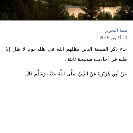
هيئة التحرير
20 أكتوبر 2016
جاء ذكر السبعة الذين يظلهم الله في ظله يوم لا ظل إلا
ظله في أحاديث صحيحة ثابتة ،
عَنْ أَبِي هُرَيْرَةَ عَنْ النَّبِيِّ صَلَّى اللَّهُ عَلَيْهِ وَسَلَّمَ قَالَ :