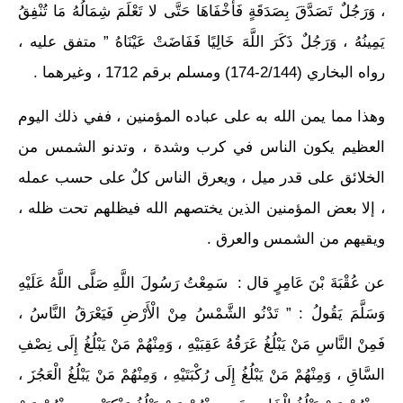
، وَرَجُلٌ تَصَدَّقَ بِصَدَقَةٍ فَأَخْفَاهَا حَتَّى لا تَعْلَمَ شِمَالُهُ مَا تُنْفِقُ
يَمِينُهُ ، وَرَجُلٌ ذَكَرَ اللَّهَ خَالِيًا فَفَاضَتْ عَيْنَاهُ ” متفق عليه ،
رواه البخاري (2/144-174) ومسلم برقم 1712 ، وغيرهما .
وهذا مما يمن الله به على عباده المؤمنين ، ففي ذلك اليوم
العظيم يكون الناس في كرب وشدة ، وتدنو الشمس من
الخلائق على قدر ميل ، ويعرق الناس كلٌ على حسب عمله
، إلا بعض المؤمنين الذين يختصهم الله فيظلهم تحت ظله ،
ويقيهم من الشمس والعرق .
عن عُقْبَةَ بْنَ عَامِرٍ قال : سَمِعْتُ رَسُولَ اللَّهِ صَلَّى اللَّهُ عَلَيْهِ
وَسَلَّمَ يَقُولُ : ” تَدْنُو الشَّمْسُ مِنْ الْأَرْضِ فَيَعْرَقُ النَّاسُ ،
فَمِنْ النَّاسِ مَنْ يَبْلُغُ عَرَقُهُ عَقِبَيْهِ ، وَمِنْهُمْ مَنْ يَبْلُغُ إِلَى نِصْفِ
السَّاقِ ، وَمِنْهُمْ مَنْ يَبْلُغُ إِلَى رُكْبَتَيْهِ ، وَمِنْهُمْ مَنْ يَبْلُغُ الْعَجُزَ ،