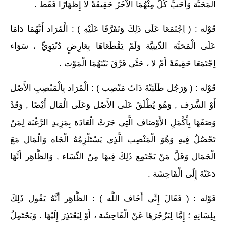
الْمَحَبَّة وَأَحَبَّ كُلٌّ مِنْهُمَا الآخَرُ حَقِيقَةً لا إِظْهَارًا فَقَطْ .
قَوْله : ( اِجْتَمَعَا عَلَى ذَلِكَ وَتَفَرَّقَا عَلَيْهِ ) : الْمُرَاد أَنَّهُمَا دَامَا
عَلَى الْمَحَبَّة الدِّينِيَّة وَلَمْ يَقْطَعَاهَا بِعَارِضٍ دُنْيَوِيٍّ ، سَوَاء
اِجْتَمَعَا حَقِيقَةً أَمْ لا ، حَتَّى فَرَّقَ بَيْنَهُمَا الْمَوْت .
قَوْله : ( وَرَجُل طَلَبَتْهُ ذَاتُ مَنْصِب ) : الْمُرَاد بِالْمَنْصِبِ الأَصْل
أَوْ الشَّرَف , وَهُوَ يُطْلَقُ عَلَى الأَصْل وَعَلَى الْمَال أَيْضًا , وَقَدْ
وَصَفَهَا بِأَكْمَلِ الأَوْصَاف الَّتِي جَرَتْ الْعَادَة بِمَزِيدِ الرَّغْبَة لِمَنْ
تَحْصُلُ فِيهِ وَهُوَ الْمَنْصِب الَّذِي يَسْتَلْزِمُهُ الْجَاه وَالْمَال مَعَ
الْجَمَال وَقَلَّ مَنْ يَجْتَمِع ذَلِكَ فِيهَا مِنْ النِّسَاء , وَالظَّاهِر أَنَّهَا
دَعَتْهُ إِلَى الْفَاحِشَة .
قَوْله : ( فَقَالَ إِنِّي أَخَاف اللَّه ) : الظَّاهِر أَنَّهُ يَقُول ذَلِكَ
بِلِسَانِهِ ؛ إِمَّا لِيَزْجُرَهَا عَنْ الْفَاحِشَة ، أَوْ لِيَعْتَذِرَ إِلَيْهَا . وَيَحْتَمِلُ