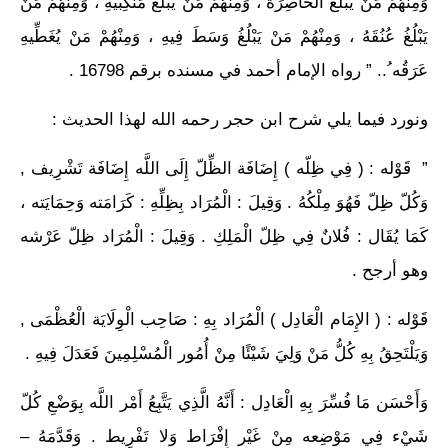
وَمِنْهُمْ مَنْ يَبْلُغُ الْخَاصِرَةَ ، وَمِنْهُمْ مَنْ يَبْلُغُ مَنْكِبَيْهِ ، وَمِنْهُمْ مَنْ
يَبْلُغُ عُنُقَهُ ، وَمِنْهُمْ مَنْ يَبْلُغُ وَسَطَ فِيهِ ، وَمِنْهُمْ مَنْ يُغَطِّيهِ
عَرَقُه ُ.. ” رواه الإمام أحمد في مسنده برقم 16798 .
ونورد فيما يلي شرح ابن حجر رحمه الله لهذا الحديث :
” قَوْله : ( فِي ظِلّه ) إِضَافَة الظِّلّ إِلَى اللَّه إِضَافَة تَشْرِيف ,
وَكُلّ ظِلّ فَهُوَ مِلْكُهُ . وَقِيلَ : الْمُرَاد بِظِلِّهِ : كَرَامَته وَحِمَايَته ،
كَمَا يُقَال : فُلانٌ فِي ظِلّ الْمَلِكِ . وَقِيلَ : الْمُرَاد ظِلّ عَرْشه
وهو أرجح .
قَوْله : ( الإِمَام الْعَادِل ) الْمُرَاد بِهِ : صَاحِب الْوِلَايَة الْعُظْمَى ,
وَيَلْتَحِقُ بِهِ كُلُّ مَنْ وَلِيَ شَيْئًا مِنْ أُمُور الْمُسْلِمِينَ فَعَدَلَ فِيهِ .
وَأَحْسَن مَا فُسِّرَ بِهِ الْعَادِل : أَنَّهُ الَّذِي يَتَّبِعُ أَمْر اللَّه بِوَضْعِ كُلّ
شَيْء فِي مَوْضِعه مِنْ غَيْر إِفْرَاط وَلا تَفْرِيط . وَقَدَّمَهُ –