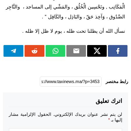
الْمَكَاتِب , وتَحْسِين الْخُلُق ، والمَشْي إلى المساجد ، والتَّاجِر
الصَّدُوق ، وَآخِذ حَقّ ، والبَاذِل ، والكَافِل ” .
نسأل الله أن يظلنا تحت ظله ، يوم لا ظل إلا ظله .
رابط مختصر
اترك تعليق
لن يتم نشر عنوان بريدك الإلكتروني.
الحقول الإلزامية مشار
إليها بـ
*