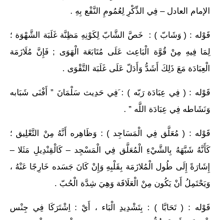
الإمام العادل – فِي الذِّكْرِ لِعُمُومِ النَّفْع بِهِ .
قَوْله : ( وَشَابّ ) : خَصَّ الشَّابّ لِكَوْنِهِ مَظِنَّة غَلَبَة الشَّهْوَة ؛
لِمَا فِيهِ مِنْ قُوَّة الْبَاعِث عَلَى مُتَابَعَة الْهَوَى ; فَإِنَّ مُلَازَمَة
الْعِبَادَة مَعَ ذَلِكَ أَشَدُّ وَأَدَلّ عَلَى غَلَبَة التَّقْوَى .
قَوْله : ( فِي عِبَادَة رَبّه ) : َفِي حَدِيث سَلْمَانَ ” أَفْنَى شَبَابه
وَنَشَاطه فِي عِبَادَة اللَّه ” .
قَوْله : ( مُعَلَّق فِي الْمَسَاجِد ) : وَظَاهِره أَنَّهُ مِنْ التَّعْلِيق ؛
كَأَنَّهُ شَبَّهَهُ بِالشَّيْءِ الْمُعَلَّق فِي الْمَسْجِد – كَالْقِنْدِيلِ مَثَلا –
إِشَارَةً إِلَى طُول الْمُلازَمَة بِقَلْبِهِ وَإِنْ كَانَ جَسَده خَارِجًا عَنْهُ ،
وَيَحْتَمِلُ أَنْ يَكُون مِنْ الْعَلَاقَة وَهِيَ شِدَّة الْحُبّ .
قَوْله : ( تَحَابَّا ) : بِتَشْدِيدِ الْبَاء ، أَيْ : اِشْتَرَكَا فِي جِنْس