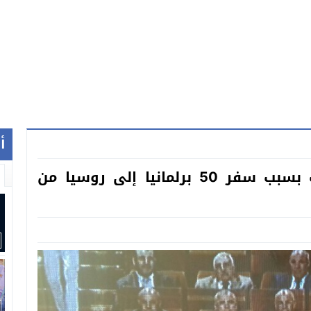
أ
عاجل… “قربالة” داخل مجلس النواب بسبب سفر 50 برلمانيا إلى روسيا من