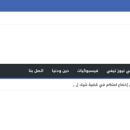
 نيوز تيفي
فيسبوكيات
دين ودنيا
اتصل بنا
 إخضاع لمتهم في قضية شيك للمراقبة بالسوا _