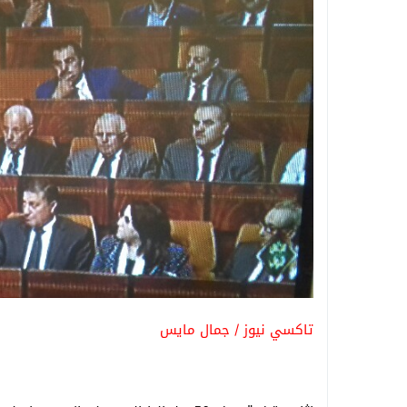
تاكسي نيوز / جمال مايس