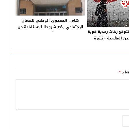
هام… الصندوق الوطني للضمان
الإجتماعي يضع شروطا للإستفادة من
تتوقع زخات رعدية قوية
الدعم الشهري -بلاغ-
دن المغربية =نشرة
ى برتقالي=
ها بـ
*