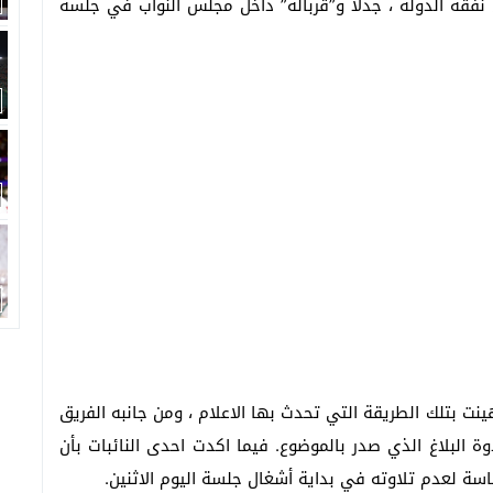
ال روسيا على نفقة الدولة ، جدلا و”قربالة” داخل مجلس النواب في جلسة
ينت بتلك الطريقة التي تحدث بها الاعلام ، ومن جانبه الفريق
ة البلاغ الذي صدر بالموضوع. فيما اكدت احدى النائبات بأن
سة لعدم تلاوته في بداية أشغال جلسة اليوم الاثنين.