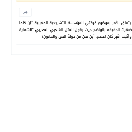
ق الأمر بموضوع غرفتي المؤسسة التشريعية المغربية “اِن كلّما
وضهرت الحقيقة بالواضح حيث يقول المثل الشعبي المغربي “الشفارة
تْلِف اقْبِر كان اعضم، أين نحن من دولة الحق والقانون؟.