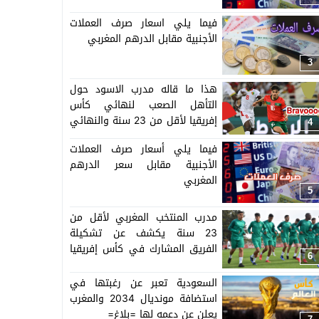
فيما يلي اسعار صرف العملات
الأجنبية مقابل الدرهم المغربي
3
هذا ما قاله مدرب الاسود حول
التأهل الصعب لنهائي كأس
إفريقيا لأقل من 23 سنة والنهائي
4
سيجمع المغرب ومصر
فيما يلي أسعار صرف العملات
الأجنبية مقابل سعر الدرهم
المغربي
5
مدرب المنتخب المغربي لأقل من
23 سنة يكشف عن تشكيلة
الفريق المشارك في كأس إفريقيا
6
المنظمة بالمغرب =اللائحة=
السعودية تعبر عن رغبتها في
استضافة مونديال 2034 والمغرب
يعلن عن دعمه لها =بلاغ=