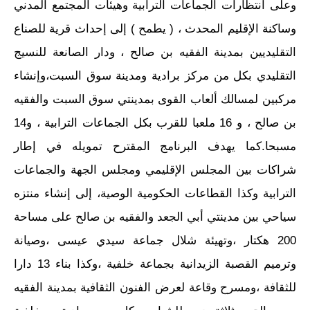
وعلى انتظارات الجماعات الترابية وهيئات المجتمع المدني
وساكنة الإقليم المحدث ، ( يطمح ) إلى إحداث قرية للصناع
التقليديين بمدينة الفقيه بن صالح ، ودار الصانعة للنسيج
التقليدي بكل من مركز برادية ومدينة سوق السبت،وإنشاء
مركبين لمسالك ألعاب القوى بمدينتي سوق السبت والفقيه
بن صالح ، و 16 ملعبا للقرب بكل الجماعات الترابية ، و14
مسبحا.كما يهدف البرنامج المقترح تمويله في إطار
شراكات بين المجلس الإقليمي ومجلس الجهة والجماعات
الترابية وكذا القطاعات الحكومية الوصية، إلى إنشاء منتزه
سياحي بين مدينتي أبي الجعد والفقيه بن صالح على مساحة
200 هكتار ،وتهيئة شلال جماعة سيدي عيسى ،وصيانة
وترميم القصبة الزيدانية بجماعة خلفية ،وكذا بناء 13 دارا
للثقافة ،ومسرح وقاعة لعرض الفنون الثقافية بمدينة الفقيه