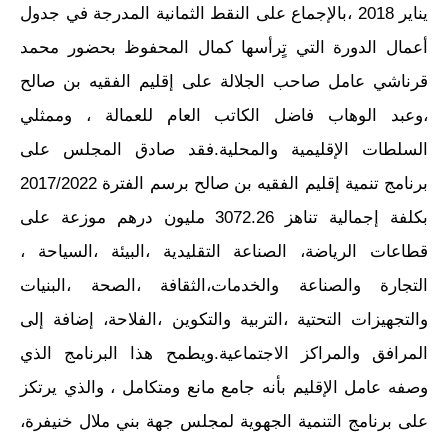
يناير 2018 ،بالإجماع على النقط الثمانية المدرجة في جدول
أعمال الدورة التي تٍرأسها كمال المحفوظ بحضور محمد
قرناشي عامل صاحب الجلالة على إقليم الفقيه بن صالح
،وعبد الوهاب فاضل الكاتب العام للعمالة ، وممثلي
السلطات الإقليمية والمحلية.فقد صادق المجلس على
برنامج تنمية إقليم الفقيه بن صالح برسم الفترة 2017/2022
بكلفة إجمالية تناهز 3072.26 مليون درهم موزعة على
قطاعات الرياضة، الصناعة التقليدية ،البيئة ،السياحة ،
التجارة والصناعة والخدمات،الثقافة ،الصحة ،البنيات
والتجهيزات التحتية ،التربية والتكوين ،الفلاحة، إضافة إلى
المرافق والمراكز الاجتماعية.ويطمح هذا البرنامج الذي
وصفه عامل الإقليم بأنه جامع مانع ومتكامل ، والذي يرتكز
على برنامج التنمية الجهوية لمجلس جهة بني ملال خنيفرة،