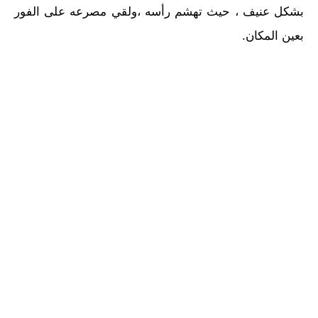
بشكل عنيف ، حيث تهشم رأسه ،ولقي مصرعه على الفور
بعين المكان.