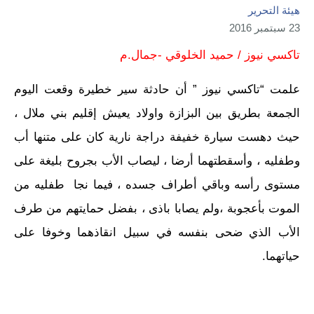
هيئة التحرير
23 سبتمبر 2016
تاكسي نيوز / حميد الخلوقي -جمال.م
علمت “تاكسي نيوز ” أن حادثة سير خطيرة وقعت اليوم
الجمعة بطريق بين البزازة واولاد يعيش إقليم بني ملال ،
حيث دهست سيارة خفيفة دراجة نارية كان على متنها أب
وطفليه ، وأسقطتهما أرضا ، ليصاب الأب بجروح بليغة على
مستوى رأسه وباقي أطراف جسده ، فيما نجا طفليه من
الموت بأعجوبة ،ولم يصابا باذى ، بفضل حمايتهم من طرف
الأب الذي ضحى بنفسه في سبيل انقاذهما وخوفا على
حياتهما.