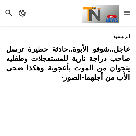
الرئيسية
عاجل..شوفو الأبوة..حادثة خطيرة ترسل
صاحب دراجة نارية للمستعجلات وطفليه
ينجوان من الموت بأعجوبة وهكذا ضحى
الأب من أجلهما-الصور-