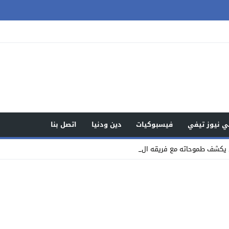
 نيوز تيفي
فيسبوكيات
دين ودنيا
اتصل بنا
ي يكشف طموحاته مع فريقه الجديد راسي _