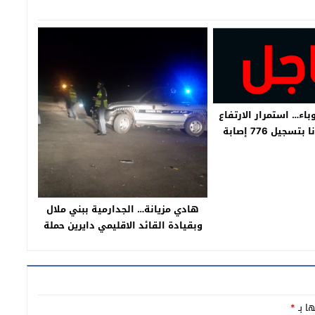
لوباء… استمرار الارتفاع
باصابات كورونا بتسجيل 776 إصابة
وجهة بني ملال خنيفرة تسجل 7 اصابات
فر وفاة
هادي مزيانة… الجدارمية ببني ملال
وبقيادة القائد الاقليمي دايرين حملة
واسعة على المخمورين والمجرمين
بمدار عين اسردون في اتجاه الجبل
ها بـ
*