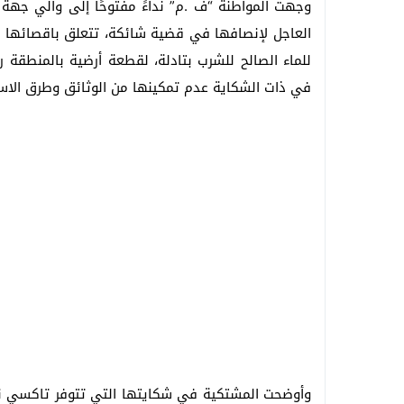
وجهت المواطنة “ف .م” نداءً مفتوحًا إلى والي جهة 
العاجل لإنصافها في قضية شائكة، تتعلق باقصائها 
في ذات الشكاية عدم تمكينها من الوثائق وطرق الاست
وأوضحت المشتكية في شكايتها التي تتوفر تاكسي ني