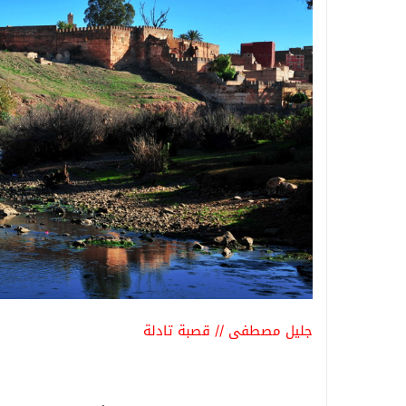
جليل مصطفى // قصبة تادلة