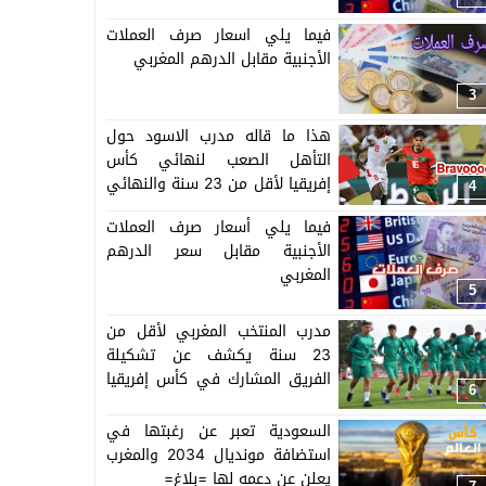
فيما يلي اسعار صرف العملات
الأجنبية مقابل الدرهم المغربي
3
هذا ما قاله مدرب الاسود حول
التأهل الصعب لنهائي كأس
إفريقيا لأقل من 23 سنة والنهائي
4
سيجمع المغرب ومصر
فيما يلي أسعار صرف العملات
الأجنبية مقابل سعر الدرهم
المغربي
5
مدرب المنتخب المغربي لأقل من
23 سنة يكشف عن تشكيلة
الفريق المشارك في كأس إفريقيا
6
المنظمة بالمغرب =اللائحة=
السعودية تعبر عن رغبتها في
استضافة مونديال 2034 والمغرب
يعلن عن دعمه لها =بلاغ=