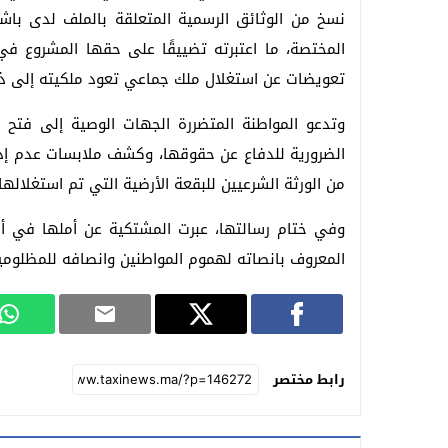
نسخ من الوثائق الرسمية المتعلقة بالملف لدى باشو
المختصة، ما اعتبرته تضييقًا على حقها المشروع في 
تعويضات عن استغلال ملك جماعي تعود ملكيته إلى ذو
وتدعو المواطنة المتضررة الجهات الوصية إلى فتح
الضرورية للدفاع عن حقوقها، وكشف ملابسات عدم إدر
من الورثة الشرعيين للبقعة الأرضية التي تم استغلاله
وفي ختام رسالتها، عبرت المشتكية عن أملها في أن
المعروف بانصاته لهموم المواطنين وانصافه للمظلومي
رابط مختصر