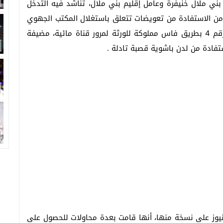
بني ملال خنيفرة وعامل إقليم بني ملال، تناشد فيه التدخل
من الاستفادة من تعويضات تتعلق باستغلال المكتب الجهوي
للماء الصالح للشرب بتادلة، لقطعة أرضية بالمنطقة رقم 4 بطريق فاس مملوكة للورثة لمرور قناة مائية، مضيفة
فادة من لدن باشوية قصبة تادلة .
وز على نسخة منها، أنها قامت بعدة محاولات للحصول على