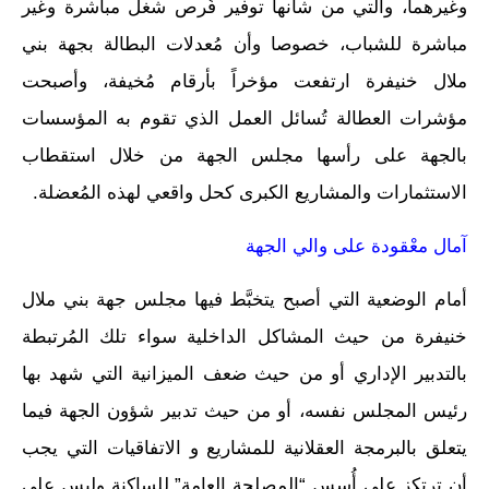
وغيرهما، والتي من شأنها توفير فُرص شغل مباشرة وغير
مباشرة للشباب، خصوصا وأن مُعدلات البطالة بجهة بني
ملال خنيفرة ارتفعت مؤخراً بأرقام مُخيفة، وأصبحت
مؤشرات العطالة تُسائل العمل الذي تقوم به المؤسسات
بالجهة على رأسها مجلس الجهة من خلال استقطاب
الاستثمارات والمشاريع الكبرى كحل واقعي لهذه المُعضلة.
آمال معْقودة على والي الجهة
أمام الوضعية التي أصبح يتخبَّط فيها مجلس جهة بني ملال
خنيفرة من حيث المشاكل الداخلية سواء تلك المُرتبطة
بالتدبير الإداري أو من حيث ضعف الميزانية التي شهد بها
رئيس المجلس نفسه، أو من حيث تدبير شؤون الجهة فيما
يتعلق بالبرمجة العقلانية للمشاريع و الاتفاقيات التي يجب
أن ترتكز على أُسس “المصلحة العامة” للساكنة وليس على