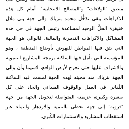
منطق “الولاءات” و”المصالح الانتخابية”. أمام كل هذه
الاكراهات يبقى تدَخُّل محمد بنرباك والي جهة بني ملال
خنيفرة الحلُّ الوحيد لمساعدة رئيس الجهة في حل هذه
المشاكل والاكراهات التدبيرية والمالية. فالوالي هو الجهة
التي يثق فيها المواطن للنهوض بأوضاع المنطقة ، وهو
المؤسسة التي تأمل فيها الساكنة برمجة المشاريع التنموية
والاشراف عليها حتى تخرج لأرض الواقع، لاسيما وأن والي
الجهة بنرباك منذ مجيئه لهذه الجهة لمست فيه الساكنة
التَّفاني في العمل والوقوف الميداني والجاد على كل
صغيرة وكبيرة، عزيمته المتواصلة لتحويل الجهة من جهة
“قروية” إلى جهة تحظى بالتنمية والازدهار والنماء عبر
استقطاب المشاريع والاستثمارات الكُبرى.