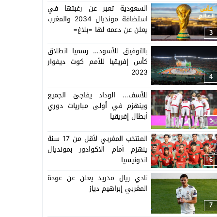
السعودية تعبر عن رغبتها في
استضافة مونديال 2034 والمغرب
يعلن عن دعمه لها =بلاغ=
3
بالتوفيق للأسود… رسميا انطلاق
كأس إفريقيا للأمم كوت ديفوار
2023
4
للأسف… الوداد يفاجئ الجميع
وينهزم في أولى مباريات دوري
أبطال إفريقيا
5
المنتخب المغربي لأقل من 17 سنة
ينهزم أمام الاكوادور بمونديال
اندونيسيا
6
نادي ريال مدريد يعلن عن عودة
المغربي إبراهيم دياز
7