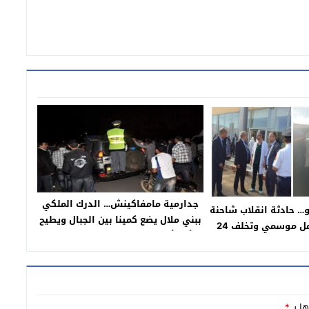
جدارمية مامفاكينش… الدرك الملكي
و… حادثة انقلاب شاحنة
ببني ملال يضع كمينا بين الجبال ويطيح
تنهي حياة عامل موسمي وتخلف 24
بأحد أكبر مروجي المخدرات قادم من
ة وعامل الاقليم يحل
مدن الشمال وحجز كمية مهمة من
طمئنان على المصابين
“الكيف”و”الحشيش”
ماته للعناية بهم
ها بـ
*