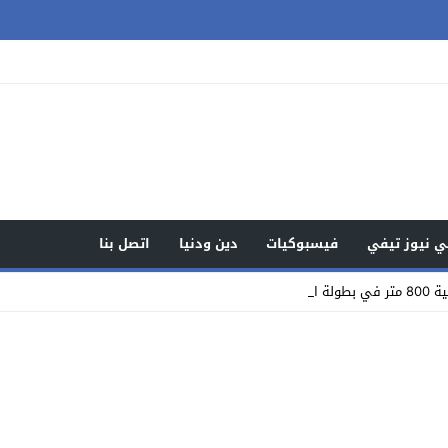
 نيوز تيفي
فيسبوكيات
دين ودنيا
اتصل بنا
 من _