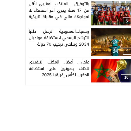
بالتوفيق… المنتخب المغربي لأقل
من 17 سنة يجري اخر استعداداته
لمواجهة مالي في مقابلة تاريخية
8
لربع كأس العالم
رسميا…السعودية ترسل طلبا
للترشح الرسمي لاستضافة مونديال
2034 وتتلقى ترحيب 70 دولة
9
عاجل… أعضاء المكتب التنفيذي
للكاف يصوتون على استضافة
المغرب لكأس إفريقيا 2025
10