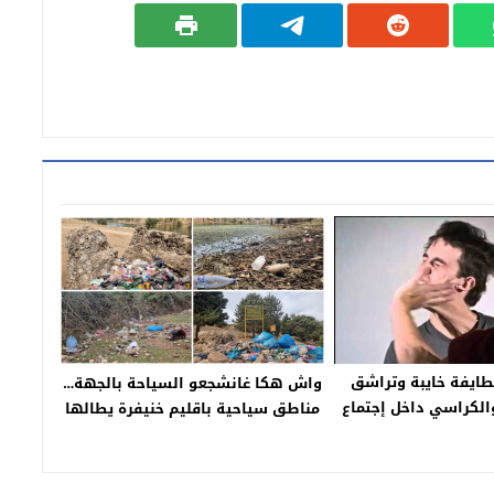
ايفة خايبة وتراشق
واش هكا غانشجعو السياحة بالجهة…
والكراسي داخل إجتماع
مناطق سياحية باقليم خنيفرة يطالها
 والصناعة ببني ملال
الإهمال ، بحيرة ويوان نموذجا
ه الأسباب