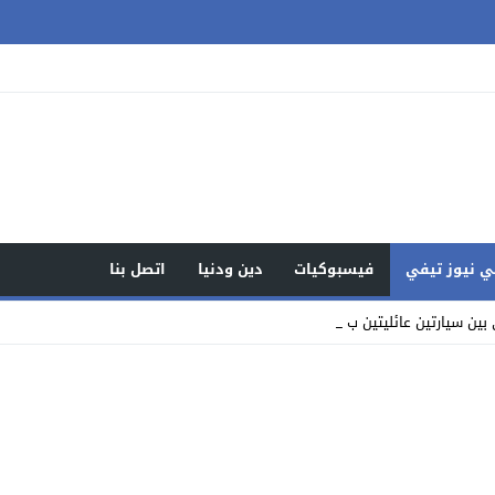
 نيوز تيفي
فيسبوكيات
دين ودنيا
اتصل بنا
ين سيارتين عائليتين بشارع محمد الس_