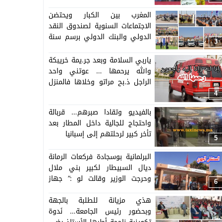
المغرب بين الكبار ويحتضن
الاجتماعات السنوية لصندوق النقد
الدولي والبنك الدولي برسم سنة
3
2023.. رهان ترسيخ النموذج
الأ.مني المغربي في تنظيم
ياربي السلامة وبعد جر.يمة خريبكة
التظاهرات الكبرى(البوم صور)
والله يرحمها … عوتني واحد
الراجل ذ.بح مراتو وخلاها فالمنزل
وهرب =التفاصيل=
4
بالفيديو وتقادا صبرهم… قربالة
واحتجاج للجالية داخل المطار بعد
تأخر كبير لرحلتهم إلى إسبانيا
5
البرلمانية بوسجادة فركعات الرمانة
ديال السبيطار لكبير بني ملال
وحرجت الوزير وقالت لو :” جهاز
6
ليريم شراوه باكثر من مليار سنتيم
وماعمرو خدم من 2018″ = فيديو=
هذي مزيانة للطلبة بالجهة
وبحضور رئيس الجامعة… نَدوة