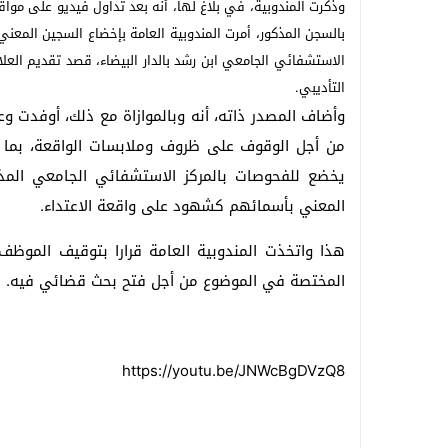
وذكرت المندوبية، في بلاغ لها، أنه بعد تداول فيديو على موا
بالسجن المذكور، أمرت المندوبية العامة بإخضاع السجين المعن
الاستشفائي الجامعي ابن رشد بالدار البيضاء، قصد تقديم العل
التأديبي.
وأضاف المصدر ذاته، أنه وبالموازاة مع ذلك، أوفدت وع
من أجل الوقوف على ظروف وملابسات الواقعة، بما ف
يخضع للفحوصات بالمركز الاستشفائي الجامعي المذك
المعني بأسمائهم كشهود على واقعة الاعتداء.
هذا واتخذت المندوبية العامة قرارا بتوقيف الموظف و
المختصة في الموضوع من أجل فتح بحث قضائي فيه.
https://youtu.be/JNWcBgDVzQ8