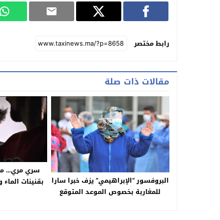
رابط مختصر
مقالات ذات صلة
سري مري… مط
البروفسور “الإبراهيمي” يزف خبرا سارا
بقنينات الماء 
للمغاربة بخصوص الموعد المتوقع
بغرفة التجارة
لتخفيف قيود “كورونا”
وهذ