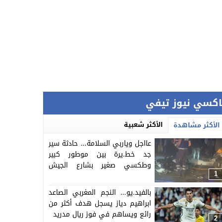
اكسي نيوز تيفي
الأكثر شعبية
الأكثر مشاهدة
عااجل وياربي السلامة… حادثة سير
جد خط.يرة بين موطور كبير
وطكسي صغير بشارع الجيش
الملكي ببني ملال ونقل جوج
1
ركاب الى المستعجلات (فيديو)
بالفيد.يو… النجم المغربي الصاعد
ابراهيم دياز يسجل هدف أكثر من
رائع ويساهم في فوز ريال مدريد
2