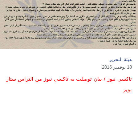
هيئة التحرير
18 نوفمبر 2016
تاكسي نيوز / بيان توصلت به تاكسي نيوز من التراس ستار
بويز