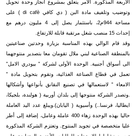
الأربعة المذكورة. الامر يتعلق بمشروع انجاز وحدة تحويل
وتوضيب وتلفيف مادة البن ( دي كافي di cafè ) على
مساحة 944م2، باستثمار يصل إلى 4 مليون درهم مع
إحداث 15 منصب شغل مرتقبة قابلة للارتفاع.
وقد قام الوالي بهذه المناسبة بزيارة وحدتين صناعيتين
بالمنطقة الصناعية لبني ملال تقومان معا بتصدير منتوجهما
الى أسواق أجنبية. الوحدة الأولى لشركة ” بيودري الامل”
تعمل في قطاع الصناعة الغذائية، وتقوم بتحويل مادة ”
الامعاء ” لاستعمالها في تصنيع النقانق بأنواعها وأشكالها
.وتصدر الشركة منتوجها إلى بلدان أوربية ( هولندة، بلجيكا،
ايطاليا، فرنسا..) وأسيوية ( اليابان).ويبلغ عدد اليد العاملة
حاليا بهذه الوحدة زهاء 400 عاملة وعامل، إضافة إلى أطر
عليا متخصصة في تجويد المنتوج. وتعتزم الشركة المذكورة