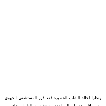
ونظرا لحالة الشاب الخطيرة فقد قرر المستشفى الجهوي
ببني ملال ، تحويله الى احدى مستشفيات الدار البيضاء .