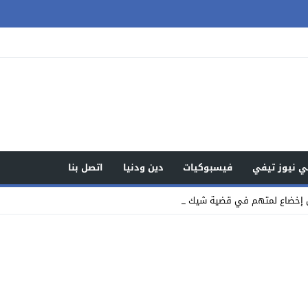
 نيوز تيفي
فيسبوكيات
دين ودنيا
اتصل بنا
 إخضاع لمتهم في قضية شيك للمراقبة بالسو_