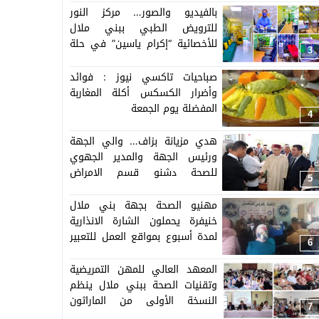
بالفيديو والصور… مركز النور
بأقاليم الجهة
للترويض الطبي ببني ملال
للأخصائية “إكرام ياسين” في حلة
3
جديدة بأحدث التقنيات والتجهيزات
الطبية
صباحيات تاكسي نيوز : فوائد
وأضرار الكسكس أكلة المغاربة
المفضلة يوم الجمعة
4
هدي مزيانة بزاف… والي الجهة
ورئيس الجهة والمدير الجهوي
للصحة دشنو قسم الامراض
5
النفسية والعقلية ببني ملال لي
وسعوه وصلحوه وجهزوه بازيد من
مهنيو الصحة بجهة بني ملال
4 مليون درهم
خنيفرة يحملون الشارة الانذارية
لمدة أسبوع بمواقع العمل للتعبير
6
عن رفضهم لأي مضمون تراجعي
لنظام المجموعات الصحية الترابية
المعهد العالي للمهن التمريضية
وتقنيات الصحة ببني ملال ينظم
النسخة الأولى من الماراثون
7
الصحي للقابلات