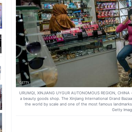
URUMQI, XINJIANG UYGUR AUTONOMOUS REGION, CHINA - 20
a beauty goods shop. The Xinjiang International Grand Bazaar,
the world by scale and one of the most famous landmarks 
Getty Imag