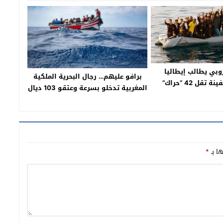
روبي يطالب إيطاليا
برافو عليهم… رجال البحرية الملكية
قل 42 “حراك”
المغربية تدخلو بسرعة وعتقو 103 ديال
الحراكة بينهم 5 لعيالات وزوج دراري
صغار كانو غايغرقو فالبحر
ها بـ
*