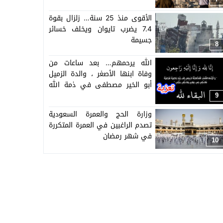
الأقوى منذ 25 سنة… زلزال بقوة
7.4 يضرب تايوان ويخلف خسائر
جسيمة
8
الله يرحمهم… بعد ساعات من
وفاة ابنها الأصغر ، والدة الزميل
أبو الخير مصطفى في ذمة الله
وطاقم تاكسي نيوز يتقدم
9
بالتعازي
وزارة الحج والعمرة السعودية
تصدم الراغبين في العمرة المتكررة
في شهر رمضان
10