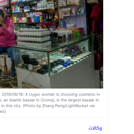
16/06/18: A Uygur woman is choosing cosmetic in
 an Islamic bazaar in Ürümqi, is the largest bazaar in
in this city. (Photo by Zhang Peng/LightRocket via
es)
وكالات