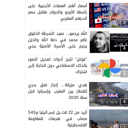
أسعار أهم العملات الأجنبية على
رأسها الأورو والدولار مقابل سعر
الدرهم المغربي
3
الله يرحمو… عميد الشرطة الخلوق
غافر محمد في ذمة الله والحزن
يخيم على الأسرة الأمنية ببني
4
ملال
“غوغل” تتيح أدوات تعديل الصور
بالذكاء الاصطناعي دون الحاجة إلى
اشتراك
5
هدي مزيانة… إنجاز نفق بحري
للقطار بين المغرب وإسبانيا قبل
سنة 2030
6
أزيد من 22 قت.يل إسر.ائيليا و545
مصاب في هجمات للمقاومة
الفلسطينية
7