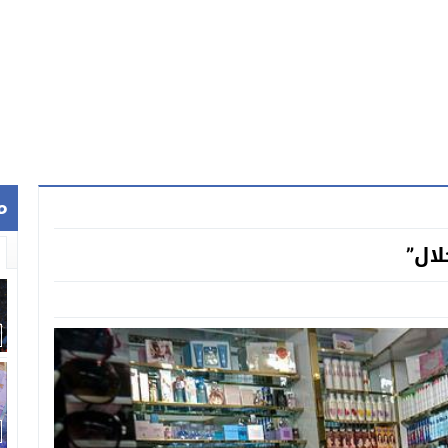
م
لال”