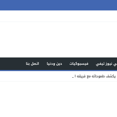
 نيوز تيفي
فيسبوكيات
دين ودنيا
اتصل بنا
ي يكشف طموحاته مع فريقه الجديد راسي _