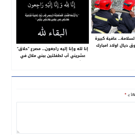
لسلامة… عافية كبيرة
 ديال اولاد امبارك
إنا لله وإنا إليه راجعون… مصرع “حلاق”
عشريني أب لطفلتين ببني ملال في
حادثة سير خطيرة بين دراجته وسيارة
وصدمة بين الساكنة
ها بـ
*