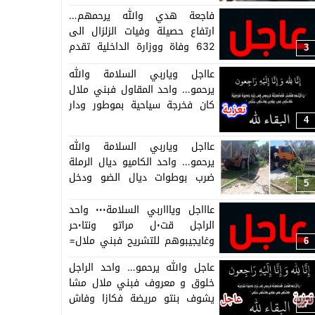
فاجعة هدي والله يرحمهم…
ارتفاع حصيلة وفيات الزلزال الى
632 وفاة ووزارة الداخلية تقدم
3
تفاصيل الارقام حسب المدن =بلاغ=
عااجل وياربي السلامة والله
يرحمو… واحد المقاول فبني ملال
كان فخرجة سياحية بموطور ودار
كسيدة ومات
4
عااجل وياربي السلامة والله
يرحمو… واحد الكاميو ديال الرملة
ضرب بوطوات ديال الضو ودخل
5
فحيط فبني ملال والشيفور مات
عاااجل وياااربي السلامة٠٠٠ واحد
الراجل قت٠ل مراتو ونتا٠حر
وغايجيبوهم للتشريح فبني ملال=
6
تفاصيل حصرية=
عاجل والله يرحمو… واحد الراجل
خلوق و معروف فبني ملال مشا
يشوف بنتو مريضة فكازا وفاش
7
راجع دار كسيدة ومات وحزن كبير