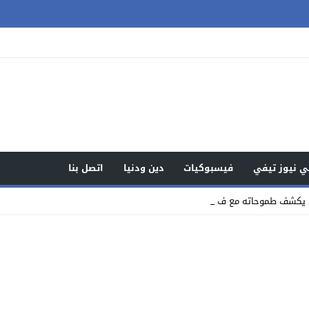
 نيوز تيفي
فيسبوكيات
دين ودنيا
اتصل بنا
ي يكشف طموحاته مع فريقه الجديد _