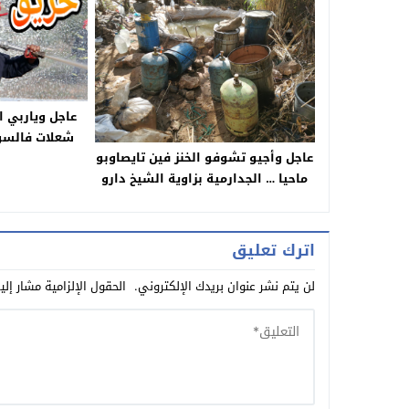
عاجل وياربي ا
شعلات فالسوق
عاجل وأجيو تشوفو الخنز فين تايصاوبو
ماحيا … الجدارمية بزاوية الشيخ دارو
عملية كبيرة وفككو معمل سري لصنع
ماحيا وحجزو ازيد من 10 طن من التين
=التفاصيل+صور=
اترك تعليق
لن يتم نشر عنوان بريدك الإلكتروني.
الحقول الإلزامية مشار إلي