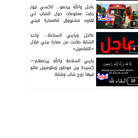
بين صحابو واسرتو
عاجل والله يرحمو… تاكسي نيوز
جابت معلومات حول الشاب لي
لقاوه مشنووق فالعمارة فبني
8
ملال
عااجل وياربي السلامة… واحد
الشابة طاحت من عمارة ببني ملال
=التفاصيل=
9
ياربي السلامة والله يرحمهم٠٠٠
كسيدة بين موطور وطومبيل ماتو
فيها زوج شاب وشابة
10