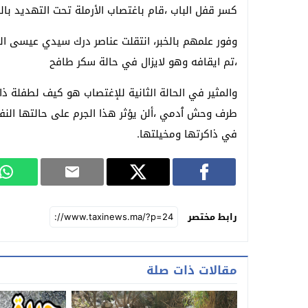
كسر قفل الباب ،قام باغتصاب الأرملة تحت التهديد بالقوة
وفور علمهم بالخبر، انتقلت عناصر درك سيدي عيسى ال
،تم ايقافه وهو لايزال في حالة سكر طافح
طرف وحش ٱدمي ،ألن يؤثر هذا الجرم على حالتها الن
في ذاكرتها ومخيلتها.
رابط مختصر
مقالات ذات صلة