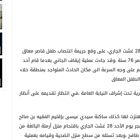
اهتزت ساكنة أغبالة بإقليم بني ملال صباح يوم الأحد28 غشت الجاري، على وقع جريمة اغتصاب طفل قاصر معاق
لايتعدى عمره 15 سنة من طرف رجل مسن يبلغ من العمر 76 سنة ،وقد جاءت عملية إيقاف الجاني بعدما قام أحد
الهم على وجه السرعة الى مكان الحادث المتواجد بمنطقة خلاء
الطفل المعاق
ية تحت إشراف النيابة العامة ،في انتظار تقديمه على أنظار
ي إهتزت لها كذلك ساكنة سيدي عيسى بإقليم الفقيه بن صالح
حيث أن تلاثيني ينحدر من منطقة سيدي عيسى قام فجر يوم الأحد 28 غشت الجاري باقتحام منزل أرملة البالغة من
ة سكر طافح ،وبعد تسلله من سطح منزل الضحية وقيامه بعملية