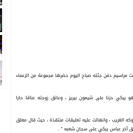
ت مراسيم دفن جثته صباح اليوم حضرها مجموعة من الزعماء
 يبكي حزنا على شيمون بيريز ، وعانق زوجته عناقا حارا
 الغريب ، وانهالت عليه تعليقات منتقذة ، حيث قال معلق
لق آخر عباس يبكي على سجان شعبه ” .