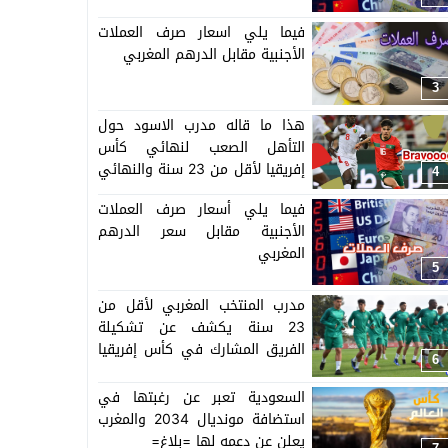
فيما يلي اسعار صرف العملات
الأجنبية مقابل الدرهم المغربي
3
هذا ما قاله مدرب الاسود حول
التأهل الصعب لنهائي كأس
إفريقيا لأقل من 23 سنة والنهائي
4
سيجمع المغرب ومصر
فيما يلي أسعار صرف العملات
الأجنبية مقابل سعر الدرهم
المغربي
5
مدرب المنتخب المغربي لأقل من
23 سنة يكشف عن تشكيلة
الفريق المشارك في كأس إفريقيا
6
المنظمة بالمغرب =اللائحة=
السعودية تعبر عن رغبتها في
استضافة مونديال 2034 والمغرب
يعلن عن دعمه لها =بلاغ=