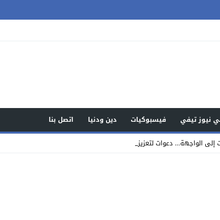
 نيوز تيفي
فيسبوكيات
دين ودنيا
اتصل بنا
 إلى الواجهة… دعوات لتعزيز ودعم قيادة ال_