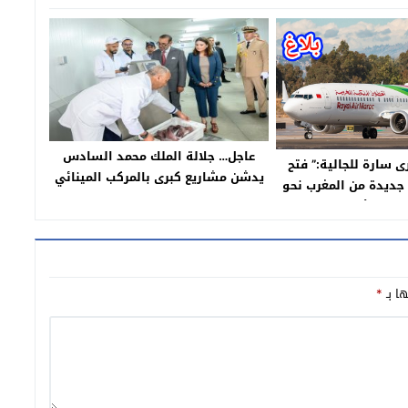
عاجل… جلالة الملك محمد السادس
ى سارة للجالية:” فتح
يدشن مشاريع كبرى بالمركب المينائي
ديدة من المغرب نحو
للدار البيضاء
واصم الأوروبية”
ها بـ
*