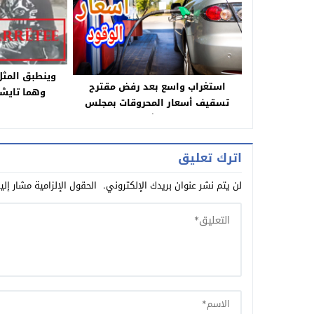
وينطبق المث
استغراب واسع بعد رفض مقترح
وهما تايش
تسقيف أسعار المحروقات بمجلس
تايتقاسمو!…
المستشارين
الولد بان ف
وصحبو حقي
اترك تعليق
الس
لن يتم نشر عنوان بريدك الإلكتروني.
الحقول الإلزامية مشار إلي