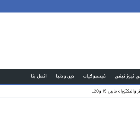
 نيوز تيفي
فيسبوكيات
دين ودنيا
اتصل بنا
 15 و20 ألف درهم يصل إ _