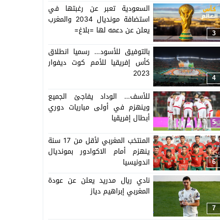
السعودية تعبر عن رغبتها في
استضافة مونديال 2034 والمغرب
يعلن عن دعمه لها =بلاغ=
3
بالتوفيق للأسود… رسميا انطلاق
كأس إفريقيا للأمم كوت ديفوار
2023
4
للأسف… الوداد يفاجئ الجميع
وينهزم في أولى مباريات دوري
أبطال إفريقيا
5
المنتخب المغربي لأقل من 17 سنة
ينهزم أمام الاكوادور بمونديال
اندونيسيا
6
نادي ريال مدريد يعلن عن عودة
المغربي إبراهيم دياز
7