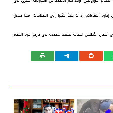
، المولود في روما سنة 1982، من أبرز الحكام الأوروبيين، وقد أدار العديد من المباريات الكبرى في
دارة اللقاءات، إذ لا يلجأ كثيرا إلى البطاقات، مما يجعل
عى أشبال الأطلس لكتابة صفحة جديدة في تاريخ كرة القدم