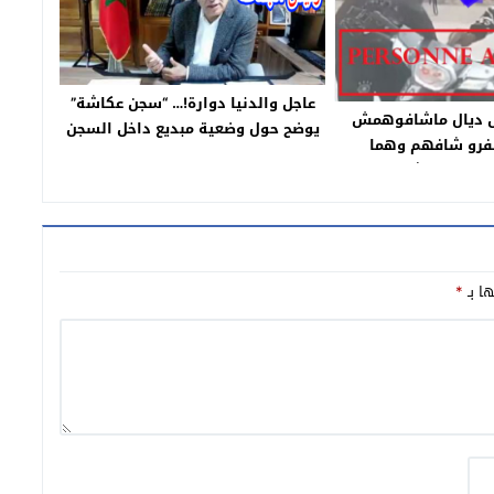
عاجل والدنيا دوارة!… “سجن عكاشة”
ل ديال ماشافوهمش
يوضح حول وضعية مبديع داخل السجن
فرو شافهم وهما
 البوليس شدو واحد
ي فيديو تايقسم هو
بة مسروقة لواحد
يدة=بلاغ=
ها بـ
*