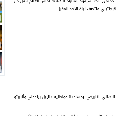
تحكيمي الذي سيقود المباراة النهائية لكأس العالم لأقل من
لنهائي التاريخي، بمساعدة مواطنيه دانييل بيندوني وألبيرتو