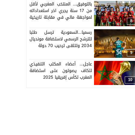
بالتوفيق… المنتخب المغربي لأقل
من 17 سنة يجري اخر استعداداته
لمواجهة مالي في مقابلة تاريخية
8
لربع كأس العالم
رسميا…السعودية ترسل طلبا
للترشح الرسمي لاستضافة مونديال
2034 وتتلقى ترحيب 70 دولة
9
عاجل… أعضاء المكتب التنفيذي
للكاف يصوتون على استضافة
المغرب لكأس إفريقيا 2025
10