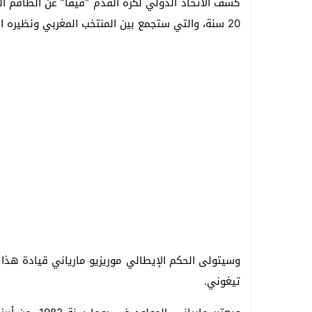
كشف الاتحاد الدولي لكرة القدم “فيفا” عن الطاقم ال
20 سنة، والتي ستجمع بين المنتخب المغربي ونظيره الأرجنتيني منتصف ليلة الأحد المقبل.
وسيتولى الحكم الإيطالي موريزيو مارياني قيادة هذا ا
تيغوني.