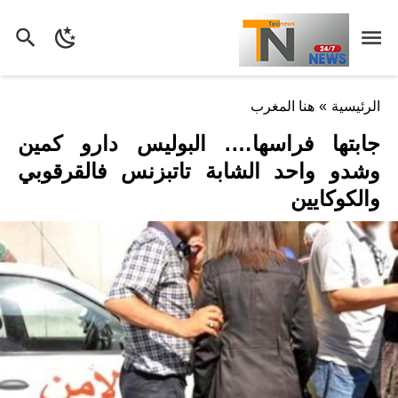
الرئيسية
»
هنا المغرب
جابتها فراسها…. البوليس دارو كمين
وشدو واحد الشابة تاتبزنس فالقرقوبي
والكوكايين