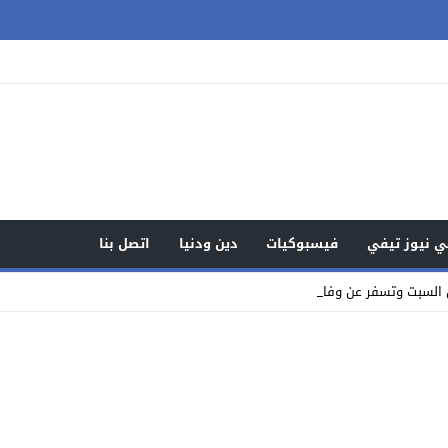
 نيوز تيفي
فيسبوكيات
دين ودنيا
اتصل بنا
السبت وتسفر عن وفاة واصابات وا_