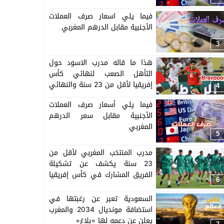
فيما يلي اسعار صرف العملات
الأجنبية مقابل الدرهم المغربي
3
هذا ما قاله مدرب الاسود حول
التأهل الصعب لنهائي كأس
إفريقيا لأقل من 23 سنة والنهائي
4
سيجمع المغرب ومصر
فيما يلي أسعار صرف العملات
الأجنبية مقابل سعر الدرهم
المغربي
5
مدرب المنتخب المغربي لأقل من
23 سنة يكشف عن تشكيلة
الفريق المشارك في كأس إفريقيا
6
المنظمة بالمغرب =اللائحة=
السعودية تعبر عن رغبتها في
استضافة مونديال 2034 والمغرب
يعلن عن دعمه لها =بلاغ=