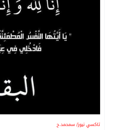
تاكسي نيوز/ سمحمد.ح