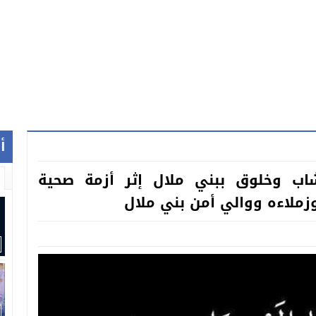
أ
ب وخلوق ببني ملال إثر أزمة صحية
زملاءه ووالي أمن بني ملال