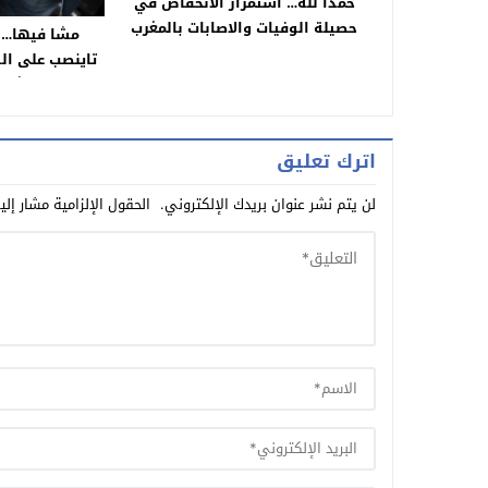
حمدا لله… استمرار الانخفاض في
حصيلة الوفيات والاصابات بالمغرب
مشا فيها… ش
وجهة بني ملال خنيفرة تسجل اصابة
تاينصب على ال
واحدة ببني ملال وصفر وفاة
ولقاوه روشير
اترك تعليق
لن يتم نشر عنوان بريدك الإلكتروني.
الحقول الإلزامية مشار إلي